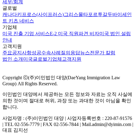
세무/회계
글로벌
캐나다
키프로스(사이프러스)
그리스
몰타
포르투갈
두바이
세인
트 키츠 네비스
기업체
미국 진출 기업 서비스
E-2 미국 직원파견 비자
미국 법인 설립
안내
고객지원
주요공지사항
성공수속사례
질의응답
뉴스
전문가 칼럼
법인 소개
미국
글로벌
기업체
고객지원
Copyright ⓒ(주)이민법인 대양(DaeYang Immigration Law
Group) All Rights Reserved.
이민법인 대양에서 제공하는 모든 정보와 자료는 오직 사실에
의한 것이며 절대로 허위, 과장 또는 과대한 것이 아님을 확인
합니다.
사업자명 : (주)이민법인 대양 | 사업자등록번호 : 220-87-91576
| TEL 02-556-7779 | FAX 02-556-7844 | Mail.admin@dyimin.com |
대표 김지선