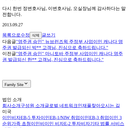
다시 한번 정변호사님, 이변호사님, 오실장님께 감사하다는 말
전합니다.
2013.09.27
목록으로
수정
글쓰기
삭제
다음글
"영주권 승인" 뉴브런즈윅 주정부 사업이민 캐나다 영
주권 발급되신 박** 고객님, 진심으로 축하드립니다."
이전글
"영주권 승인" 마니토바 주정부 사업이민 캐나다 영주
권 발급되신 한** 고객님, 진심으로 축하드립니다."
Family Site
법인 소개
회사소개
구성원 소개
글로벌 네트워크
인재풀
찾아오시는 길
미국
이민비자
EB-5 투자이민
EB-1/NIW 취업이민
EB-3 취업이민 3
순위
가족 초청이민
비이민 비자
E-2 투자비자
기타 법률 서비스