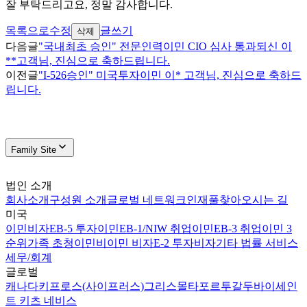
잘 부탁드리고요, 정말 감사합니다.
목록으로
수정
글쓰기
삭제
다음글
"국내최초 승인" 전문인력이민 CIO 심사 통과되신 이
**고객님, 진심으로 축하드립니다.
이전글
"I-526승인" 미국투자이민 이* 고객님, 진심으로 축하드
립니다.
Family Site
법인 소개
회사소개
구성원 소개
글로벌 네트워크
인재풀
찾아오시는 길
미국
이민비자
EB-5 투자이민
EB-1/NIW 취업이민
EB-3 취업이민 3
순위
가족 초청이민
비이민 비자
E-2 투자비자
기타 법률 서비스
세무/회계
글로벌
캐나다
키프로스(사이프러스)
그리스
몰타
포르투갈
두바이
세인
트 키츠 네비스