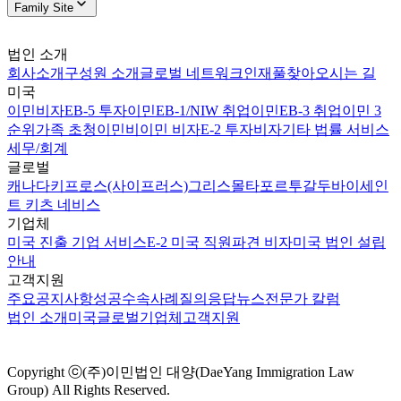
Family Site
법인 소개
회사소개
구성원 소개
글로벌 네트워크
인재풀
찾아오시는 길
미국
이민비자
EB-5 투자이민
EB-1/NIW 취업이민
EB-3 취업이민 3
순위
가족 초청이민
비이민 비자
E-2 투자비자
기타 법률 서비스
세무/회계
글로벌
캐나다
키프로스(사이프러스)
그리스
몰타
포르투갈
두바이
세인
트 키츠 네비스
기업체
미국 진출 기업 서비스
E-2 미국 직원파견 비자
미국 법인 설립
안내
고객지원
주요공지사항
성공수속사례
질의응답
뉴스
전문가 칼럼
법인 소개
미국
글로벌
기업체
고객지원
Copyright ⓒ(주)이민법인 대양(DaeYang Immigration Law
Group) All Rights Reserved.