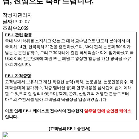
님, 진심으로 축하 드립니다.
작성자
관리자
날짜
13.02.07
조회수
2,069
EB-1
관련 활동
국내 박사학위를 소지하고 있는 모 대학 교수님으로 반도체 분야에서 미
국특허
14
건
,
한국특허
32
건을 출연하셨으며
, 30
여 편의 논문과
500
회가
넘는 논문인용횟수
,
그리고
30
차례에 걸친 국제학술대회에 참가하셨고 국
내외 여러 전문단체에 회원 또는 패널로 왕성한 활동을 하신 경력을 소유
하고 계십니다
.
EB-1
자격증명
고객님께서 보유하고 계신 특출한 능력
(
특허
,
논문발행
,
논문인용횟수
,
국
제학술대회 참가횟수
,
각종 멤버쉽 등
)
과 연구내용을 심사관이 쉽게 이해
할 수 있도록 잘 정리하였으며
,
학계
,
관계
,
산업계의 저명한 분들로부터
다수의 추천서를 받아 고객님의 탁월성을 입증하였습니다
.
이로 인해
EB-1
케이스로 접수하여 접수한지
일주일 만에 승인된 케이스
입니다
.
[
고객님의
EB-1
승인서
]