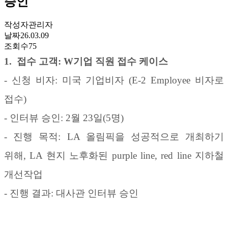
승인
작성자
관리자
날짜
26.03.09
조회수
75
1.
접수 고객
: W
기업 직원
접수 케이스
-
신청 비자
:
미국 기업비자
(E-2 Employee
비자로
접수
)
-
인터뷰 승인
: 2
월
23
일
(5
명
)
-
진행 목적
:
LA
올림픽을 성공적으로 개최하기
위해
, LA
현지 노후화된
purple line, red line
지하철
개선작업
-
진행 결과
:
대사관 인터뷰 승인