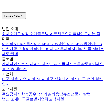
Family Site
법인 소개
회사소개
구성원 소개
글로벌 네트워크
인재풀
찾아오시는 길
미국
이민비자
EB-5 투자이민
EB-1/NIW 취업이민
EB-3 취업이민 3
순위
가족 초청이민
비이민 비자
E-2 투자비자
기타 법률 서비스
세무/회계
글로벌
캐나다
키프로스(사이프러스)
그리스
몰타
포르투갈
두바이
세인
트 키츠 네비스
기업체
미국 진출 기업 서비스
E-2 미국 직원파견 비자
미국 법인 설립
안내
고객지원
주요공지사항
성공수속사례
질의응답
뉴스
전문가 칼럼
법인 소개
미국
글로벌
기업체
고객지원