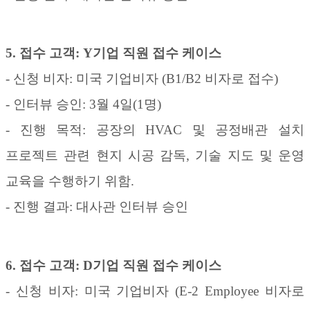
5.
접수 고객
: Y
기업 직원
접수 케이스
-
신청 비자
:
미국 기업비자
(B1/B2
비자로 접수
)
-
인터뷰 승인
: 3
월
4
일
(1
명
)
-
진행 목적
:
공장의
HVAC
및 공정배관 설치
프로젝트 관련 현지 시공 감독
,
기술 지도 및 운영
교육을 수행하기 위함
.
-
진행 결과
:
대사관 인터뷰 승인
6.
접수 고객
: D
기업 직원
접수 케이스
-
신청 비자
:
미국 기업비자
(E-2 Employee
비자로