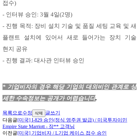
접수
)
-
인터뷰 승인
: 3
월
4
일
(2
명
)
-
진행 목적
:
장비 설치 기술 및 품질 세팅 교육 및 새
플랜트 설치에 있어서 새로 들어가는 장치 기술
현지 공유
-
진행 결과
:
대사관 인터뷰 승인
*
기업비자의 경우 해당 기업의 대외비인 관계로 상
세한 수속정보는 공개가 어렵습니다
.
목록으로
수정
글쓰기
삭제
다음글
[미국] I-829 승인(정식 영주권 발급) / 미국투자이민
Empire State Marriott - 장** 고객님
이전글
[미국] 기업비자 / L기업 케이스 접수 승인