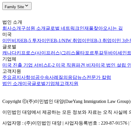
Family Site
법인 소개
회사소개
구성원 소개
글로벌 네트워크
인재풀
찾아오시는 길
미국
이민비자
EB-5 투자이민
EB-1/NIW 취업이민
EB-3 취업이민 3순
글로벌
캐나다
키프로스(사이프러스)
그리스
몰타
포르투갈
두바이
세인트
기업체
미국 진출 기업 서비스
E-2 미국 직원파견 비자
미국 법인 설립 
고객지원
주요공지사항
성공수속사례
질의응답
뉴스
전문가 칼럼
법인 소개
미국
글로벌
기업체
고객지원
Copyright ⓒ(주)이민법인 대양(DaeYang Immigration Law Group) Al
이민법인 대양에서 제공하는 모든 정보와 자료는 오직 사실에 의
사업자명 : (주)이민법인 대양 | 사업자등록번호 : 220-87-91576 | TEL 02