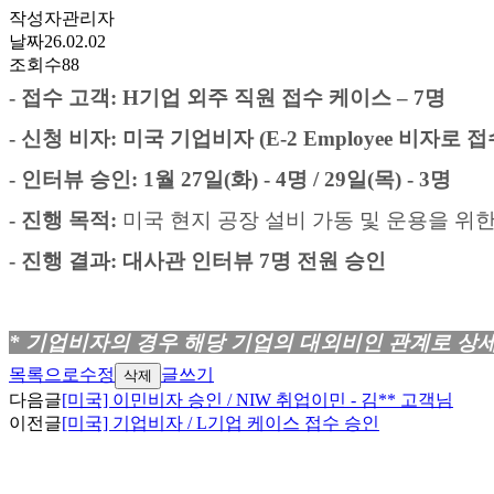
작성자
관리자
날짜
26.02.02
조회수
88
-
접수 고객
: H
기업 외주 직원
접수 케이스
– 7명
-
신청 비자
:
미국 기업비자
(E-2 Employee
비자로 접
-
인터뷰 승인
: 1
월 27일
(
화
) - 4명 / 29일(목) - 3명
-
진행 목적
:
미국 현지 공장 설비 가동 및 운용을 위한
-
진행 결과
:
대사관 인터뷰 7명 전원 승인
*
기업비자의 경우 해당 기업의 대외비인 관계로 상
목록으로
수정
글쓰기
삭제
다음글
[미국] 이민비자 승인 / NIW 취업이민 - 김** 고객님
이전글
[미국] 기업비자 / L기업 케이스 접수 승인