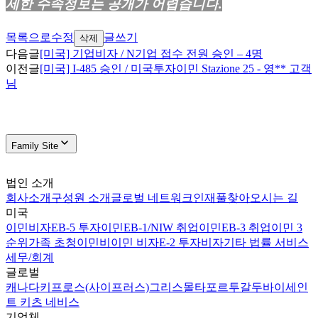
세한 수속정보는 공개가 어렵습니다
.
목록으로
수정
글쓰기
삭제
다음글
[미국] 기업비자 / N기업 접수 전원 승인 – 4명
이전글
[미국] I-485 승인 / 미국투자이민 Stazione 25 - 영** 고객
님
Family Site
법인 소개
회사소개
구성원 소개
글로벌 네트워크
인재풀
찾아오시는 길
미국
이민비자
EB-5 투자이민
EB-1/NIW 취업이민
EB-3 취업이민 3
순위
가족 초청이민
비이민 비자
E-2 투자비자
기타 법률 서비스
세무/회계
글로벌
캐나다
키프로스(사이프러스)
그리스
몰타
포르투갈
두바이
세인
트 키츠 네비스
기업체