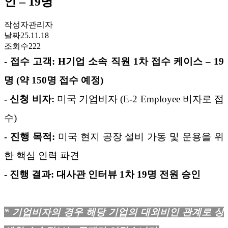
인 – 19명
작성자
관리자
날짜
25.11.18
조회수
222
- 접수 고객
: H
기업 소속 직원
1
차 접수 케이스
– 19
명
(약
150
명 접수 예정
)
- 신청 비자
:
미국 기업비자
(E-2 Employee
비자로 접
수
)
- 진행 목적
:
미국 현지 공장 설비 가동 및 운용을 위
한 핵심 인력 파견
- 진행 결과
:
대사관 인터뷰 1차
19
명 전원 승인
*
기업비자의 경우 해당 기업의 대외비인 관계로 상