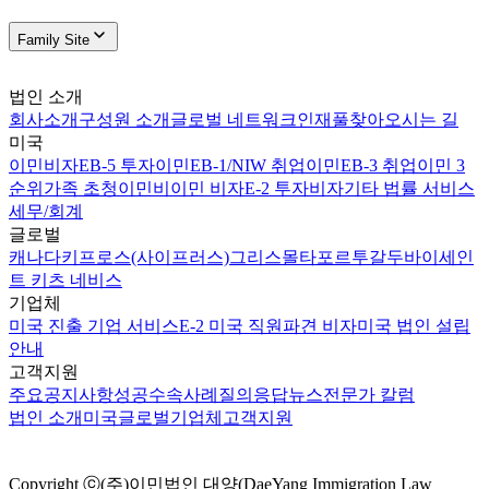
Family Site
법인 소개
회사소개
구성원 소개
글로벌 네트워크
인재풀
찾아오시는 길
미국
이민비자
EB-5 투자이민
EB-1/NIW 취업이민
EB-3 취업이민 3
순위
가족 초청이민
비이민 비자
E-2 투자비자
기타 법률 서비스
세무/회계
글로벌
캐나다
키프로스(사이프러스)
그리스
몰타
포르투갈
두바이
세인
트 키츠 네비스
기업체
미국 진출 기업 서비스
E-2 미국 직원파견 비자
미국 법인 설립
안내
고객지원
주요공지사항
성공수속사례
질의응답
뉴스
전문가 칼럼
법인 소개
미국
글로벌
기업체
고객지원
Copyright ⓒ(주)이민법인 대양(DaeYang Immigration Law