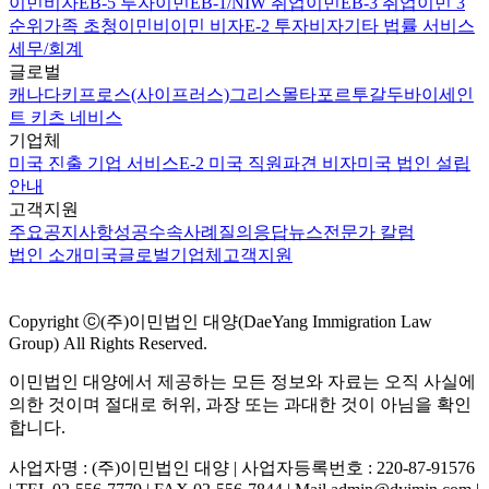
이민비자
EB-5 투자이민
EB-1/NIW 취업이민
EB-3 취업이민 3
순위
가족 초청이민
비이민 비자
E-2 투자비자
기타 법률 서비스
세무/회계
글로벌
캐나다
키프로스(사이프러스)
그리스
몰타
포르투갈
두바이
세인
트 키츠 네비스
기업체
미국 진출 기업 서비스
E-2 미국 직원파견 비자
미국 법인 설립
안내
고객지원
주요공지사항
성공수속사례
질의응답
뉴스
전문가 칼럼
법인 소개
미국
글로벌
기업체
고객지원
Copyright ⓒ(주)이민법인 대양(DaeYang Immigration Law
Group) All Rights Reserved.
이민법인 대양에서 제공하는 모든 정보와 자료는 오직 사실에
의한 것이며 절대로 허위, 과장 또는 과대한 것이 아님을 확인
합니다.
사업자명 : (주)이민법인 대양 | 사업자등록번호 : 220-87-91576