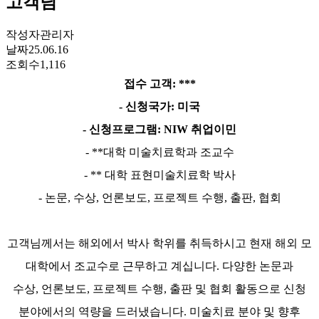
고객님
작성자
관리자
날짜
25.06.16
조회수
1,116
접수 고객
: ***
-
신청국가
:
미국
-
신청프로그램
: NIW
취업이민
- **
대학 미술치료학과 조교수
- **
대학 표현미술치료학 박사
-
논문
,
수상
,
언론보도
,
프로젝트 수행
,
출판
,
협회
고객님께서는 해외에서 박사 학위를 취득하시고 현재 해외 모
대학에서 조교수로 근무하고 계십니다
.
다양한 논문과
수상
,
언론보도
,
프로젝트 수행
,
출판 및 협회 활동으로 신청
분야에서의 역량을 드러냈습니다
.
미술치료 분야 및 향후