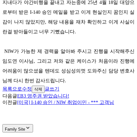
지내다가 야간비행을 끝내고 자는중에
25
년
4
월
18
일 대양으
로부터 받은
I-140
승인 메일을 받고 이게 현실인지 꿈인지 실
감이 나지 않았지만
,
해당 내용을 재차 확인하고 이게 사실이
란걸 받아들이고 너무 기뻤습니다
.
NIW
가 가능한 제 경력을 알아봐 주시고 진행을 시작해주신
임도연 이사님
,
그리고 저와 같은 케이스가 처음이라 진행에
어려움이 많으셨을 텐데도 성심성의껏 도와주신 담당 변호사
님께 다시 한번 감사드립니다
.
목록으로
수정
글쓰기
삭제
다음글
EB3 영주권 받았습니다!
이전글
[미국] I-140 승인 / NIW 취업이민 - *** 고객님
Family Site