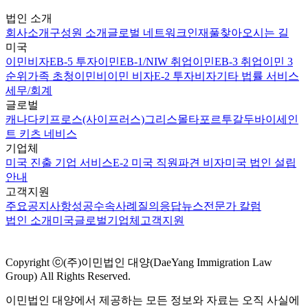
법인 소개
회사소개
구성원 소개
글로벌 네트워크
인재풀
찾아오시는 길
미국
이민비자
EB-5 투자이민
EB-1/NIW 취업이민
EB-3 취업이민 3
순위
가족 초청이민
비이민 비자
E-2 투자비자
기타 법률 서비스
세무/회계
글로벌
캐나다
키프로스(사이프러스)
그리스
몰타
포르투갈
두바이
세인
트 키츠 네비스
기업체
미국 진출 기업 서비스
E-2 미국 직원파견 비자
미국 법인 설립
안내
고객지원
주요공지사항
성공수속사례
질의응답
뉴스
전문가 칼럼
법인 소개
미국
글로벌
기업체
고객지원
Copyright ⓒ(주)이민법인 대양(DaeYang Immigration Law
Group) All Rights Reserved.
이민법인 대양에서 제공하는 모든 정보와 자료는 오직 사실에