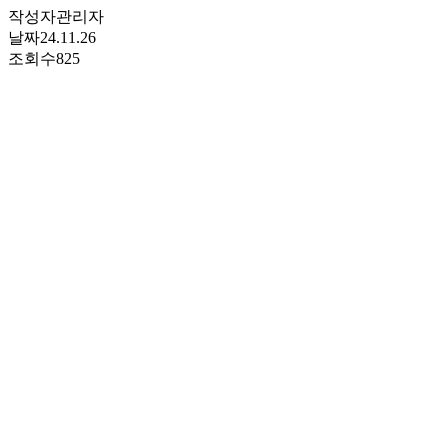
작성자
관리자
날짜
24.11.26
조회수
825