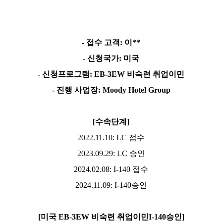
-
접수 고객
:
이
**
-
신청국가
:
미국
-
신청프로그램
: EB-3EW
비숙련 취업이민
-
진행 사업장
: Moody Hotel Group
[
수속단계
]
2022.11.10: LC
접수
2023.09.29: LC
승인
2024.02.08: I-140
접수
2024.11.09: I-140
승인
[
미국
EB-3EW
비숙련 취업이민
I-140
승인
]