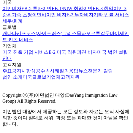
미국
이민비자
EB-5 투자이민
EB-1/NIW 취업이민
EB-3 취업이민 3
순위
가족 초청이민
비이민 비자
E-2 투자비자
기타 법률 서비스
세무/회계
글로벌
캐나다
키프로스(사이프러스)
그리스
몰타
포르투갈
두바이
세인
트 키츠 네비스
기업체
미국 진출 기업 서비스
E-2 미국 직원파견 비자
미국 법인 설립
안내
고객지원
주요공지사항
성공수속사례
질의응답
뉴스
전문가 칼럼
법인 소개
미국
글로벌
기업체
고객지원
Copyright ⓒ(주)이민법인 대양(DaeYang Immigration Law
Group) All Rights Reserved.
이민법인 대양에서 제공하는 모든 정보와 자료는 오직 사실에
의한 것이며 절대로 허위, 과장 또는 과대한 것이 아님을 확인
합니다.