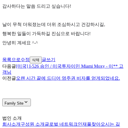
감사하다는 말씀 드리고 싶습니다
!
날이 무척 더워졌는데 더위 조심하시고 건강하시길
,
행복한 일들이 가득하길 진심으로 바랍니다
!
안녕히 계세요
^-^
목록으로
수정
글쓰기
삭제
다음글
[미국] I-526 승인 / 미국투자이민 Miami Moxy - 이** 고
객님
이전글
오랜 시간 끝에 드디어 영주권 비자를 얻게되었네요.
Family Site
법인 소개
회사소개
구성원 소개
글로벌 네트워크
인재풀
찾아오시는 길