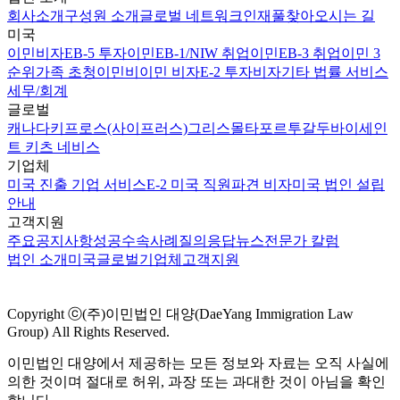
회사소개
구성원 소개
글로벌 네트워크
인재풀
찾아오시는 길
미국
이민비자
EB-5 투자이민
EB-1/NIW 취업이민
EB-3 취업이민 3
순위
가족 초청이민
비이민 비자
E-2 투자비자
기타 법률 서비스
세무/회계
글로벌
캐나다
키프로스(사이프러스)
그리스
몰타
포르투갈
두바이
세인
트 키츠 네비스
기업체
미국 진출 기업 서비스
E-2 미국 직원파견 비자
미국 법인 설립
안내
고객지원
주요공지사항
성공수속사례
질의응답
뉴스
전문가 칼럼
법인 소개
미국
글로벌
기업체
고객지원
Copyright ⓒ(주)이민법인 대양(DaeYang Immigration Law
Group) All Rights Reserved.
이민법인 대양에서 제공하는 모든 정보와 자료는 오직 사실에
의한 것이며 절대로 허위, 과장 또는 과대한 것이 아님을 확인