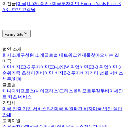
이전글
[미국] I-526 승인 / 미국투자이민 Hudson Yards Phase 3
A3 - 한** 고객님
Family Site
법인 소개
회사소개
구성원 소개
글로벌 네트워크
인재풀
찾아오시는 길
미국
이민비자
EB-5 투자이민
EB-1/NIW 취업이민
EB-3 취업이민 3
순위
가족 초청이민
비이민 비자
E-2 투자비자
기타 법률 서비스
세무/회계
글로벌
캐나다
키프로스(사이프러스)
그리스
몰타
포르투갈
두바이
세인
트 키츠 네비스
기업체
미국 진출 기업 서비스
E-2 미국 직원파견 비자
미국 법인 설립
안내
고객지원
주요공지사항
성공수속사례
질의응답
뉴스
전문가 칼럼