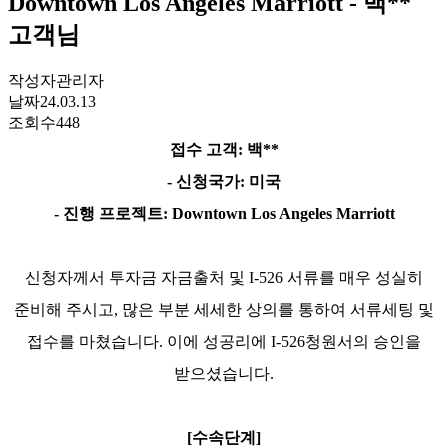
Downtown Los Angeles Marriott - 백**
고객님
작성자
관리자
날짜
24.03.13
조회수
448
접수 고객
:
백
**
-
신청국가
:
미국
-
진행 프로젝트
: Downtown Los Angeles Marriott
신청자께서 투자금 자금출처 및
I-526
서류를 매우 성실히
준비해 주시고
,
많은 부분 세세한 상의를 통하여 서류세팅 및
접수를 마쳤습니다
.
이에 성공리에
I-526
청원서의 승인을
받으셨습니다
.
[
수속단계
]