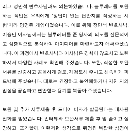
리고 정만석 변호사님과도 의논하였습니다
.
블루레터를 보완
하는 작업은 우리에게
‘
정답이 없는 답안지를 작성하는 시
험
’
이라 명명된 게임이었습니다
.
이를 위해 정만석 변호사님
,
이승만 이사님께서는 블루레터를 준 영사의 의도를 전문적이
고 심층적으로 분석하여 아이디어를 마련하고자 애써주셨습
니다
.
이 과정에서 변호사님과 이사님은 경험이 많으시고 노련
하셔서 다양한 사례도 확인해 주셨습니다
.
또한
,
작성한 보완
서류를 신중하고 꼼꼼하게 검토
,
재검토해 주시고 신속하게 피
드백해 주셨습니다
.
때로는 긴장하고 불안해하거나 지친 저의
입장을 공감하고 편안함과 용기를 북돋아 주셨습니다
.
보완 및 추가 서류제출 후 드디어 비자가 발급된다는 대사관
전화를 받았습니다
.
인터뷰와 보완서류 제출 후 맘 졸이고 실
망하고
,
포기할까
,
이런저런 생각으로 뒤엉킨 복잡한 심경이