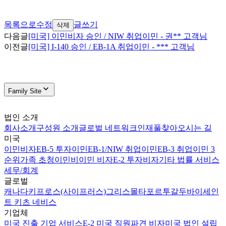
목록으로
수정
글쓰기
삭제
다음글
[미국] 이민비자 승인 / NIW 취업이민 - 권** 고객님
이전글
[미국] I-140 승인 / EB-1A 취업이민 - *** 고객님
Family Site
법인 소개
회사소개
구성원 소개
글로벌 네트워크
인재풀
찾아오시는 길
미국
이민비자
EB-5 투자이민
EB-1/NIW 취업이민
EB-3 취업이민 3
순위
가족 초청이민
비이민 비자
E-2 투자비자
기타 법률 서비스
세무/회계
글로벌
캐나다
키프로스(사이프러스)
그리스
몰타
포르투갈
두바이
세인
트 키츠 네비스
기업체
미국 진출 기업 서비스
E-2 미국 직원파견 비자
미국 법인 설립