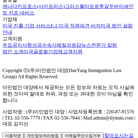
캐나다
키프로스(사이프러스)
그리스
몰타
포르투갈
두바이
세인
트 키츠 네비스
기업체
미국 진출 기업 서비스
E-2 미국 직원파견 비자
미국 법인 설립
안내
고객지원
주요공지사항
성공수속사례
질의응답
뉴스
전문가 칼럼
법인 소개
미국
글로벌
기업체
고객지원
Copyright ⓒ(주)이민법인 대양(DaeYang Immigration Law
Group) All Rights Reserved.
이민법인 대양에서 제공하는 모든 정보와 자료는 오직 사실에
의한 것이며 절대로 허위, 과장 또는 과대한 것이 아님을 확인
합니다.
사업자명 : (주)이민법인 대양 | 사업자등록번호 : 220-87-91576
| TEL 02-556-7779 | FAX 02-556-7844 | Mail.admin@dyimin.com |
대표 김지선
|
|
|
찾아오시는길
이용약관
개인정보처리방침
이메일무단수집거부