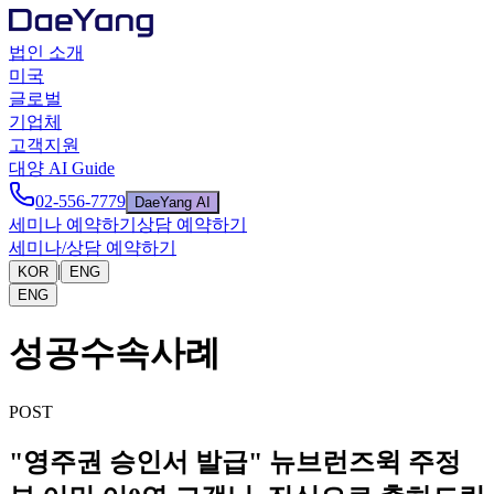
법인 소개
미국
글로벌
기업체
고객지원
대양 AI Guide
02-556-7779
DaeYang AI
세미나 예약하기
상담 예약하기
세미나/상담 예약하기
|
KOR
ENG
ENG
성공수속사례
POST
"영주권 승인서 발급" 뉴브런즈윅 주정