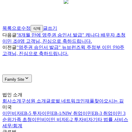
목록으로
수정
글쓰기
삭제
다음글
"8개월 만에 영주권 승인서 발급" 캐나다 배우자 초청
이민 조0영 고객님, 진심으로 축하드립니다.
이전글
"영주권 승인서 발급" 뉴브런즈윅 주정부 이민 안0주
고객님, 진심으로 축하드립니다.
Family Site
법인 소개
회사소개
구성원 소개
글로벌 네트워크
인재풀
찾아오시는 길
미국
이민비자
EB-5 투자이민
EB-1/NIW 취업이민
EB-3 취업이민 3
순위
가족 초청이민
비이민 비자
E-2 투자비자
기타 법률 서비스
세무/회계
글로벌