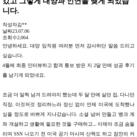
갔고 그렇게 대양과 인연을 맺게 되었습
니다.
작성자
김**
날짜
23.07.06
조회수
2,064
안녕하세요
.
대양 임직원 여러분 먼저 감사하단 말씀 드리고
싶습니다
.
4
월에 최종 인터뷰하고 합격 통보 받은 지
2
달 만에 성공 후기
를 남기게 되었네요
.
조금 더 일찍 남겨 드려야지 했는데 두 달 만에 살던 집
,
다니던
직장
,
이것저것 정리하느라 정신 없이 언제 미국에 도착했나
싶을 정도로 바쁘게 지나갔습니다
.
소셜 넘버 만들고 뱅크 계
좌 개설하고 생활에 필요한 것들 구매하고
...
이제야 조금 숨돌
리며
SSN
나오기 전 미국 공기 마시며 산책도 하고 잠깐의 커