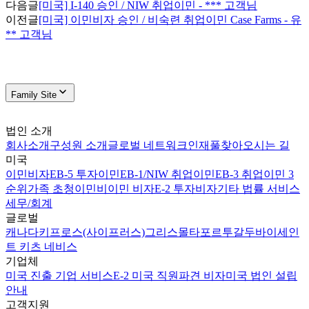
다음글
[미국] I-140 승인 / NIW 취업이민 - *** 고객님
이전글
[미국] 이민비자 승인 / 비숙련 취업이민 Case Farms - 유
** 고객님
Family Site
법인 소개
회사소개
구성원 소개
글로벌 네트워크
인재풀
찾아오시는 길
미국
이민비자
EB-5 투자이민
EB-1/NIW 취업이민
EB-3 취업이민 3
순위
가족 초청이민
비이민 비자
E-2 투자비자
기타 법률 서비스
세무/회계
글로벌
캐나다
키프로스(사이프러스)
그리스
몰타
포르투갈
두바이
세인
트 키츠 네비스
기업체
미국 진출 기업 서비스
E-2 미국 직원파견 비자
미국 법인 설립
안내
고객지원