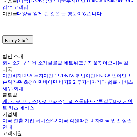
다음글
[미국] I-526 승인 / 미국투자이민 Hudson Residence A4 -
김** 고객님
이전글
대양을 알게 된 것은 큰 행운이었습니다.
Family Site
법인 소개
회사소개
구성원 소개
글로벌 네트워크
인재풀
찾아오시는 길
미국
이민비자
EB-5 투자이민
EB-1/NIW 취업이민
EB-3 취업이민 3
순위
가족 초청이민
비이민 비자
E-2 투자비자
기타 법률 서비스
세무/회계
글로벌
캐나다
키프로스(사이프러스)
그리스
몰타
포르투갈
두바이
세인
트 키츠 네비스
기업체
미국 진출 기업 서비스
E-2 미국 직원파견 비자
미국 법인 설립
안내
고객지원