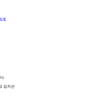
회계
다.
| 대표 김지선