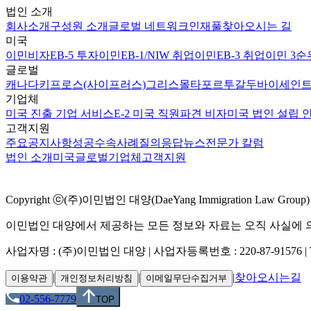
법인 소개
회사소개
구성원 소개
글로벌 네트워크
인재풀
찾아오시는 길
미국
이민비자
EB-5 투자이민
EB-1/NIW 취업이민
EB-3 취업이민 3순
글로벌
캐나다
키프로스(사이프러스)
그리스
몰타
포르투갈
두바이
세인트
기업체
미국 진출 기업 서비스
E-2 미국 직원파견 비자
미국 법인 설립 
고객지원
주요공지사항
성공수속사례
질의응답
뉴스
전문가 칼럼
법인 소개
미국
글로벌
기업체
고객지원
Copyright ⓒ(주)이민법인 대양(DaeYang Immigration Law Group) Al
이민법인 대양에서 제공하는 모든 정보와 자료는 오직 사실에 의
사업자명 : (주)이민법인 대양 | 사업자등록번호 : 220-87-91576 | TEL 02
|
|
|
찾아오시는길
이용약관
개인정보처리방침
이메일무단수집거부
02-556-7779
TOP