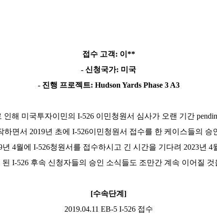
접수 고객
:
이
**
-
신청국가
:
미국
-
진행 프로젝트
: Hudson Yards Phase 3 A3
로 인해 미국투자이민의
I-526
이민청원서 심사가 오랜 기간
pendi
작하면서
2019
년 초에
I-526
이민청원서 접수를 한 케이스들의 승
9
년
4
월에
I-526
청원서를 접수하시고 긴 시간을 기다려
2023
년
4
 된
I-526
후속 신청자들의 승인 소식들도 조만간 계속 이어질 것
[
수속단계
]
2019.04.11 EB-5 I-526
접수