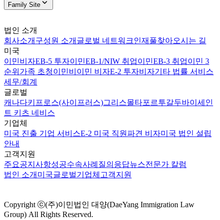
Family Site
법인 소개
회사소개
구성원 소개
글로벌 네트워크
인재풀
찾아오시는 길
미국
이민비자
EB-5 투자이민
EB-1/NIW 취업이민
EB-3 취업이민 3
순위
가족 초청이민
비이민 비자
E-2 투자비자
기타 법률 서비스
세무/회계
글로벌
캐나다
키프로스(사이프러스)
그리스
몰타
포르투갈
두바이
세인
트 키츠 네비스
기업체
미국 진출 기업 서비스
E-2 미국 직원파견 비자
미국 법인 설립
안내
고객지원
주요공지사항
성공수속사례
질의응답
뉴스
전문가 칼럼
법인 소개
미국
글로벌
기업체
고객지원
Copyright ⓒ(주)이민법인 대양(DaeYang Immigration Law
Group) All Rights Reserved.