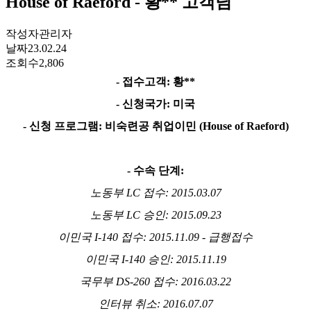
House of Raeford - 황** 고객님
작성자
관리자
날짜
23.02.24
조회수
2,806
-
접수고객
:
황
**
-
신청국가
:
미국
-
신청 프로그램
:
비숙련공 취업이민
(House of Raeford)
-
수속 단계
:
노동부
LC
접수
: 2015.03.07
노동부
LC
승인
: 2015.09.23
이민국
I-140
접수
: 2015.11.09 -
급행접수
이민국
I-140
승인
: 2015.11.19
국무부
DS-260
접수
: 2016.03.22
인터뷰 취소
: 2016.07.07