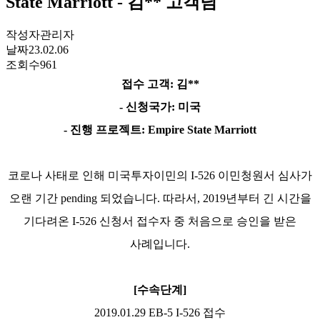
State Marriott - 김** 고객님
작성자
관리자
날짜
23.02.06
조회수
961
접수 고객
:
김
**
-
신청국가
:
미국
-
진행 프로젝트
: Empire State Marriott
코로나 사태로 인해 미국투자이민의
I-526
이민청원서 심사가
오랜 기간
pending
되었습니다
.
따라서
, 2019
년부터 긴 시간을
기다려온
I-526
신청서 접수자 중 처음으로 승인을 받은
사례입니다
.
[
수속단계
]
2019.01.29 EB-5 I-526
접수