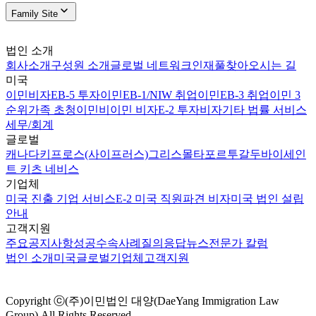
Family Site
법인 소개
회사소개
구성원 소개
글로벌 네트워크
인재풀
찾아오시는 길
미국
이민비자
EB-5 투자이민
EB-1/NIW 취업이민
EB-3 취업이민 3
순위
가족 초청이민
비이민 비자
E-2 투자비자
기타 법률 서비스
세무/회계
글로벌
캐나다
키프로스(사이프러스)
그리스
몰타
포르투갈
두바이
세인
트 키츠 네비스
기업체
미국 진출 기업 서비스
E-2 미국 직원파견 비자
미국 법인 설립
안내
고객지원
주요공지사항
성공수속사례
질의응답
뉴스
전문가 칼럼
법인 소개
미국
글로벌
기업체
고객지원
Copyright ⓒ(주)이민법인 대양(DaeYang Immigration Law
Group) All Rights Reserved.