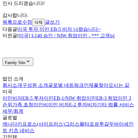
인사 드리겠습니다
!
감사합니다
.
목록으로
수정
글쓰기
삭제
다음글
미국 투자 이민 EB-5 비자 나왔습니다~
이전글
[미국] I-140 승인 / NIW 취업이민 - *** 고객님
Family Site
법인 소개
회사소개
구성원 소개
글로벌 네트워크
인재풀
찾아오시는 길
미국
이민비자
EB-5 투자이민
EB-1/NIW 취업이민
EB-3 취업이민 3
순위
가족 초청이민
비이민 비자
E-2 투자비자
기타 법률 서비스
세무/회계
글로벌
캐나다
키프로스(사이프러스)
그리스
몰타
포르투갈
두바이
세인
트 키츠 네비스
기업체