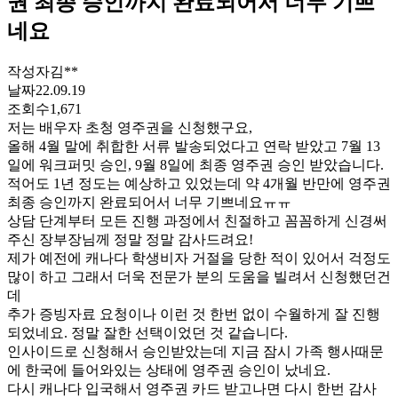
권 최종 승인까지 완료되어서 너무 기쁘
네요
작성자
김**
날짜
22.09.19
조회수
1,671
저는 배우자 초청 영주권을 신청했구요
,
올해
4
월 말에 취합한 서류 발송되었다고 연락 받았고
7
월
13
일에 워크퍼밋 승인
, 9
월
8
일에 최종 영주권 승인 받았습니다
.
적어도
1
년 정도는 예상하고 있었는데 약
4
개월 반만에 영주권
최종 승인까지 완료되어서 너무 기쁘네요ㅠㅠ
상담 단계부터 모든 진행 과정에서 친절하고 꼼꼼하게 신경써
주신 장부장님께 정말 정말 감사드려요
!
제가 예전에 캐나다 학생비자 거절을 당한 적이 있어서 걱정도
많이 하고 그래서 더욱 전문가 분의 도움을 빌려서 신청했던건
데
추가 증빙자료 요청이나 이런 것 한번 없이 수월하게 잘 진행
되었네요
.
정말 잘한 선택이었던 것 같습니다
.
인사이드로 신청해서 승인받았는데 지금 잠시 가족 행사때문
에 한국에 들어와있는 상태에 영주권 승인이 났네요
.
다시 캐나다 입국해서 영주권 카드 받고나면 다시 한번 감사