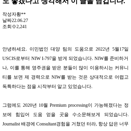
도 좋겠다고 생각해서 이 글을 남깁니다.
작성자
황**
날짜
22.06.27
조회수
2,241
안녕하세요
.
이민법인 대양 팀의 도움으로
2022
년
5
월
17
일
USCIS
로부터
NIW I-797
을 받게 되었습니다
. NIW
를 준비하거
나
,
이를 통해 영주권을 받은 분들이 많이 이용하시는 커뮤니
티를 보면 제 경력으로
NIW
를 받는 것은 상대적으로 어렵고
독특하다는 점을 시작부터 알고 있었습니다
.
그럼에도
2020
년
10
월
Premium processing
이 가능해졌다는 정
보에 힘입어 도움 얻을 곳을 수소문해보게 되었습니다
.
Journalist
배경에
Consultant
경험을 거쳤던 터라
,
항상 답은 너무