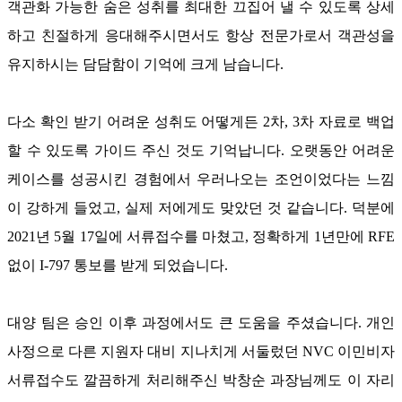
객관화 가능한 숨은 성취를 최대한 끄집어 낼 수 있도록 상세
하고 친절하게 응대해주시면서도 항상 전문가로서 객관성을
유지하시는 담담함이 기억에 크게 남습니다
.
다소 확인 받기 어려운 성취도 어떻게든
2
차
, 3
차 자료로 백업
할 수 있도록 가이드 주신 것도 기억납니다
.
오랫동안 어려운
케이스를 성공시킨 경험에서 우러나오는 조언이었다는 느낌
이 강하게 들었고
,
실제 저에게도 맞았던 것 같습니다
.
덕분에
2021
년
5
월
17
일에 서류접수를 마쳤고
,
정확하게
1
년만에
RFE
없이
I-797
통보를 받게 되었습니다
.
대양 팀은 승인 이후 과정에서도 큰 도움을 주셨습니다
.
개인
사정으로 다른 지원자 대비 지나치게 서둘렀던
NVC
이민비자
서류접수도 깔끔하게 처리해주신 박창순 과장님께도 이 자리