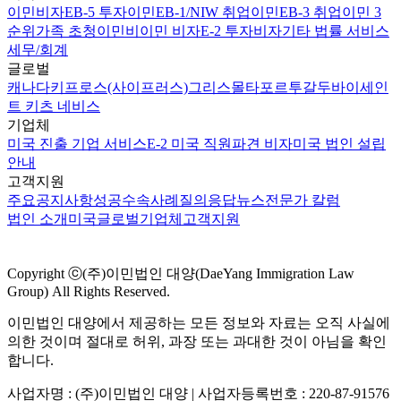
이민비자
EB-5 투자이민
EB-1/NIW 취업이민
EB-3 취업이민 3
순위
가족 초청이민
비이민 비자
E-2 투자비자
기타 법률 서비스
세무/회계
글로벌
캐나다
키프로스(사이프러스)
그리스
몰타
포르투갈
두바이
세인
트 키츠 네비스
기업체
미국 진출 기업 서비스
E-2 미국 직원파견 비자
미국 법인 설립
안내
고객지원
주요공지사항
성공수속사례
질의응답
뉴스
전문가 칼럼
법인 소개
미국
글로벌
기업체
고객지원
Copyright ⓒ(주)이민법인 대양(DaeYang Immigration Law
Group) All Rights Reserved.
이민법인 대양에서 제공하는 모든 정보와 자료는 오직 사실에
의한 것이며 절대로 허위, 과장 또는 과대한 것이 아님을 확인
합니다.
사업자명 : (주)이민법인 대양 | 사업자등록번호 : 220-87-91576