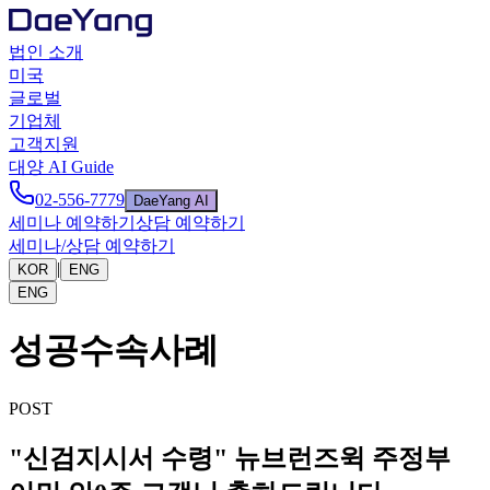
법인 소개
미국
글로벌
기업체
고객지원
대양 AI Guide
02-556-7779
DaeYang AI
세미나 예약하기
상담 예약하기
세미나/상담 예약하기
|
KOR
ENG
ENG
성공수속사례
POST
"신검지시서 수령" 뉴브런즈윅 주정부