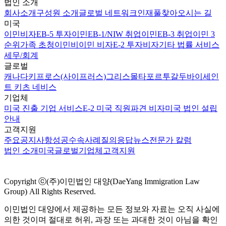
법인 소개
회사소개
구성원 소개
글로벌 네트워크
인재풀
찾아오시는 길
미국
이민비자
EB-5 투자이민
EB-1/NIW 취업이민
EB-3 취업이민 3
순위
가족 초청이민
비이민 비자
E-2 투자비자
기타 법률 서비스
세무/회계
글로벌
캐나다
키프로스(사이프러스)
그리스
몰타
포르투갈
두바이
세인
트 키츠 네비스
기업체
미국 진출 기업 서비스
E-2 미국 직원파견 비자
미국 법인 설립
안내
고객지원
주요공지사항
성공수속사례
질의응답
뉴스
전문가 칼럼
법인 소개
미국
글로벌
기업체
고객지원
Copyright ⓒ(주)이민법인 대양(DaeYang Immigration Law
Group) All Rights Reserved.
이민법인 대양에서 제공하는 모든 정보와 자료는 오직 사실에
의한 것이며 절대로 허위, 과장 또는 과대한 것이 아님을 확인