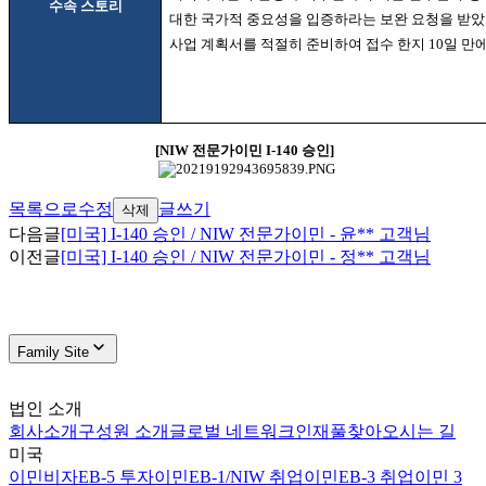
수속 스토리
대한 국가적 중요성을 입증하라는 보완 요청을 받
사업 계획서를 적절히 준비하여 접수 한지
10
일 만
[NIW
전문가이민
I-140
승인
]
목록으로
수정
글쓰기
삭제
다음글
[미국] I-140 승인 / NIW 전문가이민 - 윤** 고객님
이전글
[미국] I-140 승인 / NIW 전문가이민 - 정** 고객님
Family Site
법인 소개
회사소개
구성원 소개
글로벌 네트워크
인재풀
찾아오시는 길
미국
이민비자
EB-5 투자이민
EB-1/NIW 취업이민
EB-3 취업이민 3