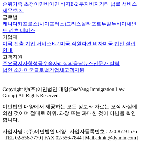
순위
가족 초청이민
비이민 비자
E-2 투자비자
기타 법률 서비스
세무/회계
글로벌
캐나다
키프로스(사이프러스)
그리스
몰타
포르투갈
두바이
세인
트 키츠 네비스
기업체
미국 진출 기업 서비스
E-2 미국 직원파견 비자
미국 법인 설립
안내
고객지원
주요공지사항
성공수속사례
질의응답
뉴스
전문가 칼럼
법인 소개
미국
글로벌
기업체
고객지원
Copyright ⓒ(주)이민법인 대양(DaeYang Immigration Law
Group) All Rights Reserved.
이민법인 대양에서 제공하는 모든 정보와 자료는 오직 사실에
의한 것이며 절대로 허위, 과장 또는 과대한 것이 아님을 확인
합니다.
사업자명 : (주)이민법인 대양 | 사업자등록번호 : 220-87-91576
| TEL 02-556-7779 | FAX 02-556-7844 | Mail.admin@dyimin.com |