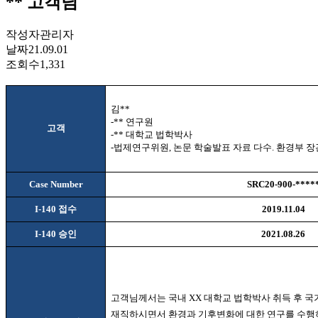
** 고객님
작성자
관리자
날짜
21.09.01
조회수
1,331
김
**
-**
연구원
고객
-**
대학교 법학박사
-
법제연구위원
,
논문 학술발표 자료 다수
.
환경부 장
Case Number
SRC20-900-****
I-140
접수
2019.11.04
I-140
승인
2021.08.26
고객님께서는 국내
XX
대학교 법학박사 취득 후 
재직하시면서 환경과 기후변화에 대한 연구를 수