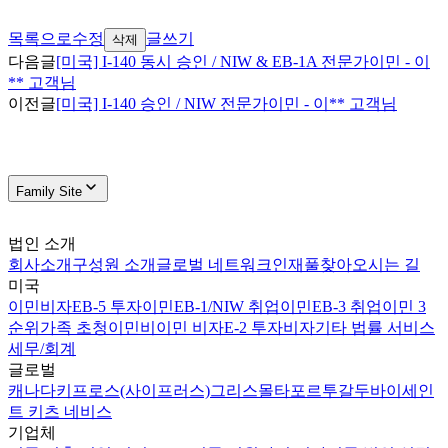
목록으로
수정
글쓰기
삭제
다음글
[미국] I-140 동시 승인 / NIW & EB-1A 전문가이민 - 이
** 고객님
이전글
[미국] I-140 승인 / NIW 전문가이민 - 이** 고객님
Family Site
법인 소개
회사소개
구성원 소개
글로벌 네트워크
인재풀
찾아오시는 길
미국
이민비자
EB-5 투자이민
EB-1/NIW 취업이민
EB-3 취업이민 3
순위
가족 초청이민
비이민 비자
E-2 투자비자
기타 법률 서비스
세무/회계
글로벌
캐나다
키프로스(사이프러스)
그리스
몰타
포르투갈
두바이
세인
트 키츠 네비스
기업체