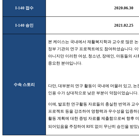
I-140
접수
2020.06.30
I-140
승인
2021.02.25
본 케이스는 국내에서 재활복지학과 교수로 많은 논
정부 기관의 연구 프로젝트에도 참여하셨습니다
.
이
아니지만 이러한 여성
,
청소년
,
장애인
,
아동들의 사회
중요한 분야입니다
.
수속 스토리
다만
,
대부분의 연구 활동이 국내에 머물러 있고
,
논
인용 수가 상대적으로 낮은 부분이 약점이었습니다
.
이에
,
발표한 연구활동 자료들의 충실한 번역과 교수
프로젝트 등을 강조하여 영향력과 우수성을 입증하
활동 계획에 대한 증빙 자료를 제출함으로써 향후 
되어있음을 주장하여
RFE
없이 무난히 승인을 받