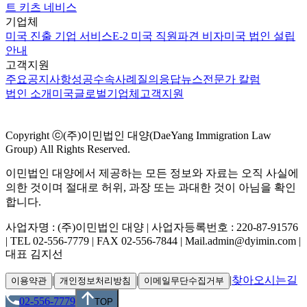
트 키츠 네비스
기업체
미국 진출 기업 서비스
E-2 미국 직원파견 비자
미국 법인 설립
안내
고객지원
주요공지사항
성공수속사례
질의응답
뉴스
전문가 칼럼
법인 소개
미국
글로벌
기업체
고객지원
Copyright ⓒ(주)이민법인 대양(DaeYang Immigration Law
Group) All Rights Reserved.
이민법인 대양에서 제공하는 모든 정보와 자료는 오직 사실에
의한 것이며 절대로 허위, 과장 또는 과대한 것이 아님을 확인
합니다.
사업자명 : (주)이민법인 대양 | 사업자등록번호 : 220-87-91576
| TEL 02-556-7779 | FAX 02-556-7844 | Mail.admin@dyimin.com |
대표 김지선
|
|
|
찾아오시는길
이용약관
개인정보처리방침
이메일무단수집거부
02-556-7779
TOP