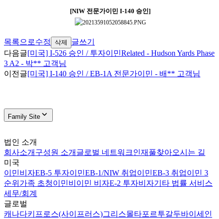
[NIW
전문가이민
I-140
승인
]
목록으로
수정
글쓰기
삭제
다음글
[미국] I-526 승인 / 투자이민Related - Hudson Yards Phase
3 A2 - 박** 고객님
이전글
[미국] I-140 승인 / EB-1A 전문가이민 - 배** 고객님
Family Site
법인 소개
회사소개
구성원 소개
글로벌 네트워크
인재풀
찾아오시는 길
미국
이민비자
EB-5 투자이민
EB-1/NIW 취업이민
EB-3 취업이민 3
순위
가족 초청이민
비이민 비자
E-2 투자비자
기타 법률 서비스
세무/회계
글로벌
캐나다
키프로스(사이프러스)
그리스
몰타
포르투갈
두바이
세인