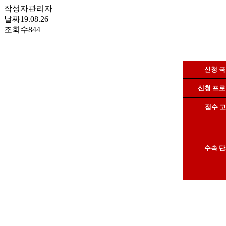
작성자
관리자
날짜
19.08.26
조회수
844
신청 
신청 프
접수 
수속 