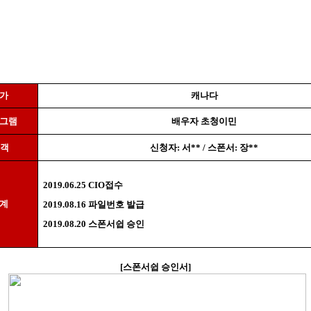
국가
캐나다
로그램
배우자 초청이민
고객
신청자
:
서
** /
스폰서
:
장
**
2019.06.25 CIO
접수
단계
2019.08.16
파일번호 발급
2019.08.20
스폰서쉽 승인
[
스폰서쉽 승인서
]