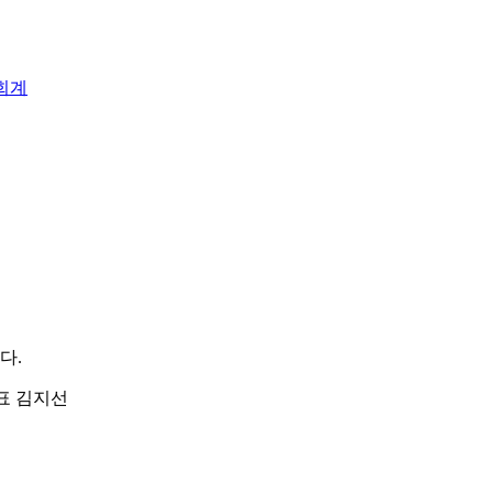
회계
다.
| 대표 김지선