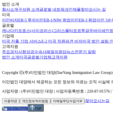
법인 소개
회사소개
구성원 소개
글로벌 네트워크
인재풀
찾아오시는 길
미국
이민비자
EB-5 투자이민
EB-1/NIW 취업이민
EB-3 취업이민 3순
글로벌
캐나다
키프로스(사이프러스)
그리스
몰타
포르투갈
두바이
세인트
기업체
미국 진출 기업 서비스
E-2 미국 직원파견 비자
미국 법인 설립 
고객지원
주요공지사항
성공수속사례
질의응답
뉴스
전문가 칼럼
법인 소개
미국
글로벌
기업체
고객지원
Copyright ⓒ(주)이민법인 대양(DaeYang Immigration Law Group) Al
이민법인 대양에서 제공하는 모든 정보와 자료는 오직 사실에 의
사업자명 : (주)이민법인 대양 | 사업자등록번호 : 220-87-91576 | TEL 02
|
|
|
찾아오시는길
이용약관
개인정보처리방침
이메일무단수집거부
02-556-7779
TOP