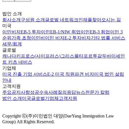
법인 소개
회사소개
구성원 소개
글로벌 네트워크
인재풀
찾아오시는 길
미국
이민비자
EB-5 투자이민
EB-1/NIW 취업이민
EB-3 취업이민 3
순위
가족 초청이민
비이민 비자
E-2 투자비자
기타 법률 서비스
세무/회계
글로벌
캐나다
키프로스(사이프러스)
그리스
몰타
포르투갈
두바이
세인
트 키츠 네비스
기업체
미국 진출 기업 서비스
E-2 미국 직원파견 비자
미국 법인 설립
안내
고객지원
주요공지사항
성공수속사례
질의응답
뉴스
전문가 칼럼
법인 소개
미국
글로벌
기업체
고객지원
Copyright ⓒ(주)이민법인 대양(DaeYang Immigration Law
Group) All Rights Reserved.