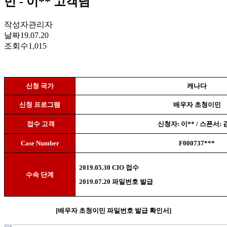
민 - 이** 고객님
작성자
관리자
날짜
19.07.20
조회수
1,015
신청 국가
캐나다
신청 프로그램
배우자 초청이민
접수 고객
신청자
:
이
** /
스폰서
:
Case Number
F000737***
2019.05.30 CIO
접수
수속 단계
2019.07.20
파일번호 발급
[
배우자 초청이민 파일번호 발급 확인서
]