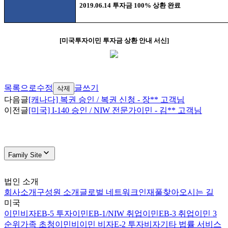
2019.06.14
투자금
100%
상환 완료
[
미국투자이민 투자금 상환 안내 서신
]
목록으로
수정
글쓰기
삭제
다음글
[캐나다] 복권 승인 / 복권 신청 - 장** 고객님
이전글
[미국] I-140 승인 / NIW 전문가이민 - 김** 고객님
Family Site
법인 소개
회사소개
구성원 소개
글로벌 네트워크
인재풀
찾아오시는 길
미국
이민비자
EB-5 투자이민
EB-1/NIW 취업이민
EB-3 취업이민 3
순위
가족 초청이민
비이민 비자
E-2 투자비자
기타 법률 서비스