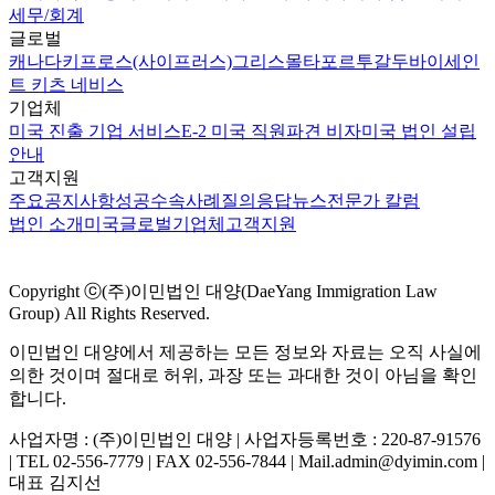
세무/회계
글로벌
캐나다
키프로스(사이프러스)
그리스
몰타
포르투갈
두바이
세인
트 키츠 네비스
기업체
미국 진출 기업 서비스
E-2 미국 직원파견 비자
미국 법인 설립
안내
고객지원
주요공지사항
성공수속사례
질의응답
뉴스
전문가 칼럼
법인 소개
미국
글로벌
기업체
고객지원
Copyright ⓒ(주)이민법인 대양(DaeYang Immigration Law
Group) All Rights Reserved.
이민법인 대양에서 제공하는 모든 정보와 자료는 오직 사실에
의한 것이며 절대로 허위, 과장 또는 과대한 것이 아님을 확인
합니다.
사업자명 : (주)이민법인 대양 | 사업자등록번호 : 220-87-91576
| TEL 02-556-7779 | FAX 02-556-7844 | Mail.admin@dyimin.com |
대표 김지선