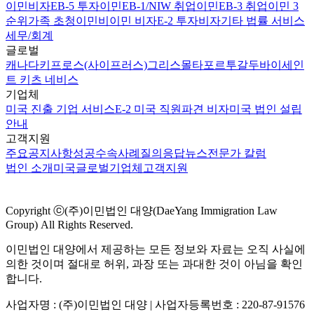
이민비자
EB-5 투자이민
EB-1/NIW 취업이민
EB-3 취업이민 3
순위
가족 초청이민
비이민 비자
E-2 투자비자
기타 법률 서비스
세무/회계
글로벌
캐나다
키프로스(사이프러스)
그리스
몰타
포르투갈
두바이
세인
트 키츠 네비스
기업체
미국 진출 기업 서비스
E-2 미국 직원파견 비자
미국 법인 설립
안내
고객지원
주요공지사항
성공수속사례
질의응답
뉴스
전문가 칼럼
법인 소개
미국
글로벌
기업체
고객지원
Copyright ⓒ(주)이민법인 대양(DaeYang Immigration Law
Group) All Rights Reserved.
이민법인 대양에서 제공하는 모든 정보와 자료는 오직 사실에
의한 것이며 절대로 허위, 과장 또는 과대한 것이 아님을 확인
합니다.
사업자명 : (주)이민법인 대양 | 사업자등록번호 : 220-87-91576