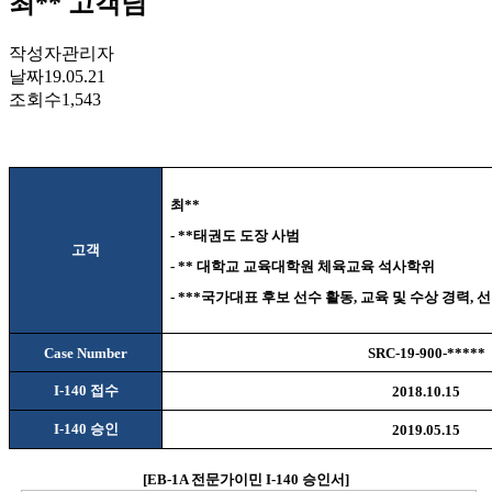
최** 고객님
작성자
관리자
날짜
19.05.21
조회수
1,543
최
**
- **
태권도 도장 사범
고객
- **
대학교 교육대학원 체육교육 석사학위
- ***
국가대표 후보 선수 활동
,
교육 및 수상 경력
,
선
Case Number
SRC-19-900-*****
I-140
접수
2018.10.15
I-140
승인
2019.05.15
[EB-1A
전문가이민
I-140
승인서
]