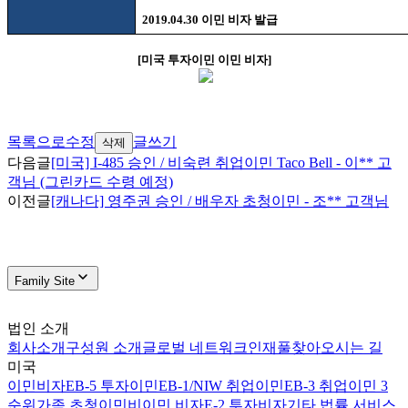
2019.04.30
이민 비자 발급
[
미국 투자이민 이민 비자
]
목록으로
수정
글쓰기
삭제
다음글
[미국] I-485 승인 / 비숙련 취업이민 Taco Bell - 이** 고
객님 (그린카드 수령 예정)
이전글
[캐나다] 영주권 승인 / 배우자 초청이민 - 조** 고객님
Family Site
법인 소개
회사소개
구성원 소개
글로벌 네트워크
인재풀
찾아오시는 길
미국
이민비자
EB-5 투자이민
EB-1/NIW 취업이민
EB-3 취업이민 3
순위
가족 초청이민
비이민 비자
E-2 투자비자
기타 법률 서비스