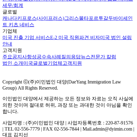
세무/회계
글로벌
캐나다
키프로스(사이프러스)
그리스
몰타
포르투갈
두바이
세인
트 키츠 네비스
기업체
미국 진출 기업 서비스
E-2 미국 직원파견 비자
미국 법인 설립
안내
고객지원
주요공지사항
성공수속사례
질의응답
뉴스
전문가 칼럼
법인 소개
미국
글로벌
기업체
고객지원
Copyright ⓒ(주)이민법인 대양(DaeYang Immigration Law
Group) All Rights Reserved.
이민법인 대양에서 제공하는 모든 정보와 자료는 오직 사실에
의한 것이며 절대로 허위, 과장 또는 과대한 것이 아님을 확인
합니다.
사업자명 : (주)이민법인 대양 | 사업자등록번호 : 220-87-91576
| TEL 02-556-7779 | FAX 02-556-7844 | Mail.admin@dyimin.com |
대표 김지선