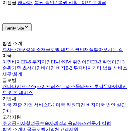
이전글
[캐나다] 복권 승인 / 복권 신청 - 이** 고객님
Family Site
법인 소개
회사소개
구성원 소개
글로벌 네트워크
인재풀
찾아오시는 길
미국
이민비자
EB-5 투자이민
EB-1/NIW 취업이민
EB-3 취업이민 3
순위
가족 초청이민
비이민 비자
E-2 투자비자
기타 법률 서비스
세무/회계
글로벌
캐나다
키프로스(사이프러스)
그리스
몰타
포르투갈
두바이
세인
트 키츠 네비스
기업체
미국 진출 기업 서비스
E-2 미국 직원파견 비자
미국 법인 설립
안내
고객지원
주요공지사항
성공수속사례
질의응답
뉴스
전문가 칼럼
법인 소개
미국
글로벌
기업체
고객지원