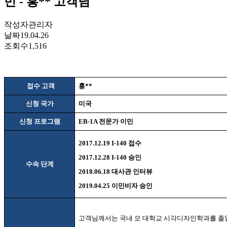
민 - 홍** 고객님
작성자
관리자
날짜
19.04.26
조회수
1,516
접수 고객
홍
**
신청 국가
미국
신청 프로그램
EB-1A
전문가 이민
2017.12.19 I-140
접수
2017.12.28 I-140
승인
수속 단계
2018.06.18
대사관 인터뷰
2019.04.25
이민비자 승인
고객님께서는 국내 모 대학교 시각디자인학과를 졸