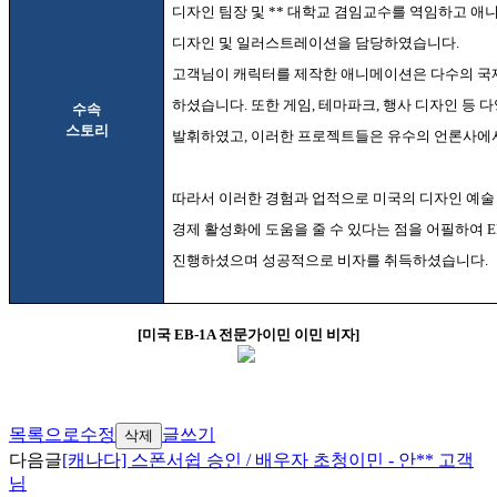
디자인 팀장 및
**
대학교 겸임교수를 역임하고 애
디자인 및 일러스트레이션을 담당하였습니다
.
고객님이 캐릭터를 제작한 애니메이션은 다수의 국
하셨습니다
.
또한 게임
,
테마파크
,
행사 디자인 등 
수속
스토리
발휘하였고
,
이러한 프로젝트들은 유수의 언론사에
따라서 이러한 경험과 업적으로 미국의 디자인 예술 
경제 활성화에 도움을 줄 수 있다는 점을 어필하여
E
진행하셨으며 성공적으로 비자를 취득하셨습니다
.
[
미국
EB-1A
전문가이민 이민 비자
]
목록으로
수정
글쓰기
삭제
다음글
[캐나다] 스폰서쉽 승인 / 배우자 초청이민 - 안** 고객
님