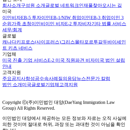
회사소개
구성원 소개
글로벌 네트워크
인재풀
찾아오시는 길
미국
이민비자
EB-5 투자이민
EB-1/NIW 취업이민
EB-3 취업이민 3
순위
가족 초청이민
비이민 비자
E-2 투자비자
기타 법률 서비스
세무/회계
글로벌
캐나다
키프로스(사이프러스)
그리스
몰타
포르투갈
두바이
세인
트 키츠 네비스
기업체
미국 진출 기업 서비스
E-2 미국 직원파견 비자
미국 법인 설립
안내
고객지원
주요공지사항
성공수속사례
질의응답
뉴스
전문가 칼럼
법인 소개
미국
글로벌
기업체
고객지원
Copyright ⓒ(주)이민법인 대양(DaeYang Immigration Law
Group) All Rights Reserved.
이민법인 대양에서 제공하는 모든 정보와 자료는 오직 사실에
의한 것이며 절대로 허위, 과장 또는 과대한 것이 아님을 확인