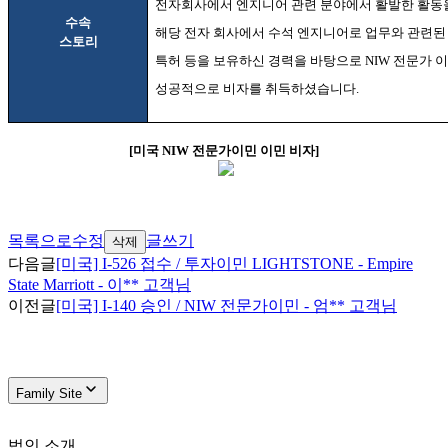
전자회사에서 엔지니어 관련 분야에서 활발한 활동
수속
해당 전자 회사에서 수석 엔지니어로 업무와 관련된
스토리
특허 등을 보유하신 경력을 바탕으로
NIW
전문가 
성공적으로 비자를 취득하셨습니다
.
[
미국
NIW
전문가이민 이민 비자
]
목록으로
수정
글쓰기
삭제
다음글
[미국] I-526 접수 / 투자이민 LIGHTSTONE - Empire
State Marriott - 이** 고객님
이전글
[미국] I-140 승인 / NIW 전문가이민 - 엄** 고객님
Family Site
법인 소개