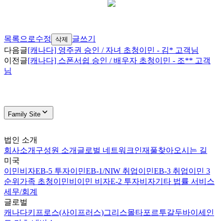
목록으로
수정
글쓰기
삭제
다음글
[캐나다] 영주권 승인 / 자녀 초청이민 - 김* 고객님
이전글
[캐나다] 스폰서쉽 승인 / 배우자 초청이민 - 조** 고객
님
Family Site
법인 소개
회사소개
구성원 소개
글로벌 네트워크
인재풀
찾아오시는 길
미국
이민비자
EB-5 투자이민
EB-1/NIW 취업이민
EB-3 취업이민 3
순위
가족 초청이민
비이민 비자
E-2 투자비자
기타 법률 서비스
세무/회계
글로벌
캐나다
키프로스(사이프러스)
그리스
몰타
포르투갈
두바이
세인