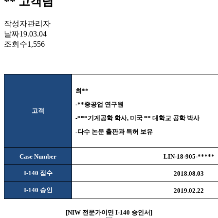
** 고객님
작성자
관리자
날짜
19.03.04
조회수
1,556
최
**
-**
중공업 연구원
고객
-***
기계공학 학사
,
미국
**
대학교 공학 박사
-
다수 논문 출판과 특허 보유
Case Number
LIN-18-905-*****
I-140
접수
2018.08.03
I-140
승인
2019.02.22
[NIW
전문가이민
I-140
승인서
]