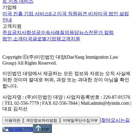
트 키츠 네비스
기업체
미국 진출 기업 서비스
E-2 미국 직원파견 비자
미국 법인 설립
안내
고객지원
주요공지사항
성공수속사례
질의응답
뉴스
전문가 칼럼
법인 소개
미국
글로벌
기업체
고객지원
Copyright ⓒ(주)이민법인 대양(DaeYang Immigration Law
Group) All Rights Reserved.
이민법인 대양에서 제공하는 모든 정보와 자료는 오직 사실에
의한 것이며 절대로 허위, 과장 또는 과대한 것이 아님을 확인
합니다.
사업자명 : (주)이민법인 대양 | 사업자등록번호 : 220-87-91576
| TEL 02-556-7779 | FAX 02-556-7844 | Mail.admin@dyimin.com |
대표 김지선
|
|
|
찾아오시는길
이용약관
개인정보처리방침
이메일무단수집거부
02-556-7779
TOP