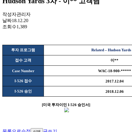
Hudson Yards 3차 - 이** 고객님
작성자
관리자
날짜
18.12.20
조회수
1,389
투자 프로그램
Related – Hudson Yards
접수 고객
이
**
Case Number
WAC-18-900-*****
I-526
접수
2017.12.04
I-526
승인
2018.12.06
[
미국 투자이민
I-526
승인서
]
목록으로
수정
글쓰기
삭제