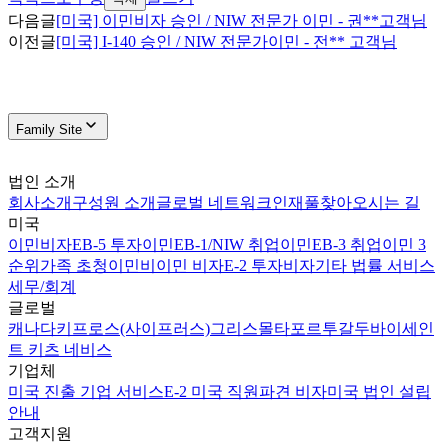
다음글
[미국] 이민비자 승인 / NIW 전문가 이민 - 권**고객님
이전글
[미국] I-140 승인 / NIW 전문가이민 - 전** 고객님
Family Site
법인 소개
회사소개
구성원 소개
글로벌 네트워크
인재풀
찾아오시는 길
미국
이민비자
EB-5 투자이민
EB-1/NIW 취업이민
EB-3 취업이민 3
순위
가족 초청이민
비이민 비자
E-2 투자비자
기타 법률 서비스
세무/회계
글로벌
캐나다
키프로스(사이프러스)
그리스
몰타
포르투갈
두바이
세인
트 키츠 네비스
기업체
미국 진출 기업 서비스
E-2 미국 직원파견 비자
미국 법인 설립
안내
고객지원