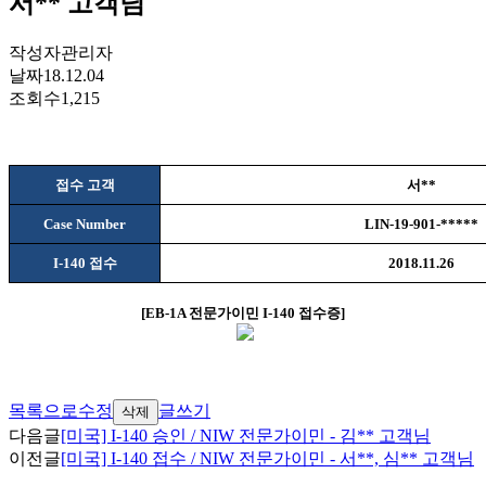
서** 고객님
작성자
관리자
날짜
18.12.04
조회수
1,215
접수 고객
서
**
Case Number
LIN-19-901-*****
I-140
접수
2018.11.26
[
EB-1A
전문가이민
I-140
접수증
]
목록으로
수정
글쓰기
삭제
다음글
[미국] I-140 승인 / NIW 전문가이민 - 김** 고객님
이전글
[미국] I-140 접수 / NIW 전문가이민 - 서**, 심** 고객님