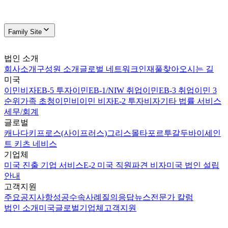
Family Site
법인 소개
회사소개
구성원 소개
글로벌 네트워크
인재풀
찾아오시는 길
미국
이민비자
EB-5 투자이민
EB-1/NIW 취업이민
EB-3 취업이민 3
순위
가족 초청이민
비이민 비자
E-2 투자비자
기타 법률 서비스
세무/회계
글로벌
캐나다
키프로스(사이프러스)
그리스
몰타
포르투갈
두바이
세인
트 키츠 네비스
기업체
미국 진출 기업 서비스
E-2 미국 직원파견 비자
미국 법인 설립
안내
고객지원
주요공지사항
성공수속사례
질의응답
뉴스
전문가 칼럼
법인 소개
미국
글로벌
기업체
고객지원