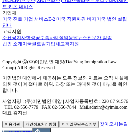
캐나다
키프로스(사이프러스)
그리스
몰타
포르투갈
두바이
세인
트 키츠 네비스
기업체
미국 진출 기업 서비스
E-2 미국 직원파견 비자
미국 법인 설립
안내
고객지원
주요공지사항
성공수속사례
질의응답
뉴스
전문가 칼럼
법인 소개
미국
글로벌
기업체
고객지원
Copyright ⓒ(주)이민법인 대양(DaeYang Immigration Law
Group) All Rights Reserved.
이민법인 대양에서 제공하는 모든 정보와 자료는 오직 사실에
의한 것이며 절대로 허위, 과장 또는 과대한 것이 아님을 확인
합니다.
사업자명 : (주)이민법인 대양 | 사업자등록번호 : 220-87-91576
| TEL 02-556-7779 | FAX 02-556-7844 | Mail.admin@dyimin.com |
대표 김지선
|
|
|
찾아오시는길
이용약관
개인정보처리방침
이메일무단수집거부