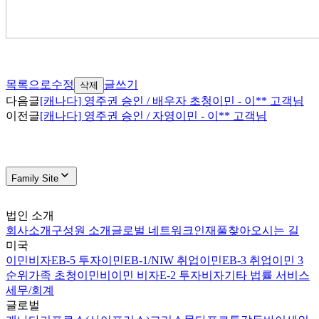
목록으로
수정
글쓰기
삭제
다음글
[캐나다] 영주권 승인 / 배우자 초청이민 - 이** 고객님
이전글
[캐나다] 영주권 승인 / 자영이민 - 이** 고객님
Family Site
법인 소개
회사소개
구성원 소개
글로벌 네트워크
인재풀
찾아오시는 길
미국
이민비자
EB-5 투자이민
EB-1/NIW 취업이민
EB-3 취업이민 3
순위
가족 초청이민
비이민 비자
E-2 투자비자
기타 법률 서비스
세무/회계
글로벌