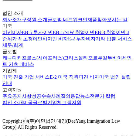
법인 소개
회사소개
구성원 소개
글로벌 네트워크
인재풀
찾아오시는 길
미국
이민비자
EB-5 투자이민
EB-1/NIW 취업이민
EB-3 취업이민 3
순위
가족 초청이민
비이민 비자
E-2 투자비자
기타 법률 서비스
세무/회계
글로벌
캐나다
키프로스(사이프러스)
그리스
몰타
포르투갈
두바이
세인
트 키츠 네비스
기업체
미국 진출 기업 서비스
E-2 미국 직원파견 비자
미국 법인 설립
안내
고객지원
주요공지사항
성공수속사례
질의응답
뉴스
전문가 칼럼
법인 소개
미국
글로벌
기업체
고객지원
Copyright ⓒ(주)이민법인 대양(DaeYang Immigration Law
Group) All Rights Reserved.