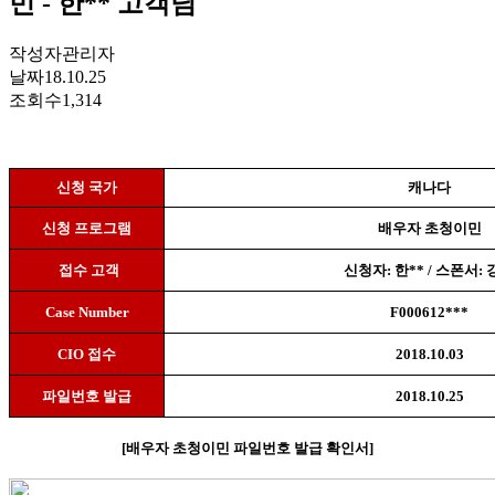
민 - 한** 고객님
작성자
관리자
날짜
18.10.25
조회수
1,314
신청 국가
캐나다
신청 프로그램
배우자 초청이민
접수 고객
신청자
:
한
** /
스폰서
:
Case Number
F000612***
CIO
접수
2018.10.03
파일번호 발급
2018.10.25
[
배우자 초청이민 파일번호 발급 확인서
]