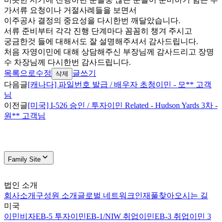
가서류 요청이나 거절사례들을 보면서
이주공사 결정의 중요성을 다시한번 깨달았습니다.
서류 준비부터 각각 진행 단계마다 꼼꼼히 챙겨 주시고
궁금한것 들에 대해서도 잘 설명해주셔서 감사드립니다.
처음 자영이민에 대해 상담해주신 부장님께 감사드리고 장명
수 차장님께 다시한번 감사드립니다.
목록으로
수정
글쓰기
삭제
다음글
[캐나다] 파일번호 발급 / 배우자 초청이민 - 모** 고객
님
이전글
[미국] I-526 승인 / 투자이민 Related - Hudson Yards 3차 -
원** 고객님
Family Site
법인 소개
회사소개
구성원 소개
글로벌 네트워크
인재풀
찾아오시는 길
미국
이민비자
EB-5 투자이민
EB-1/NIW 취업이민
EB-3 취업이민 3