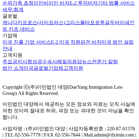
순위
가족 초청이민
비이민 비자
E-2 투자비자
기타 법률 서비스
세무/회계
글로벌
캐나다
키프로스(사이프러스)
그리스
몰타
포르투갈
두바이
세인
트 키츠 네비스
기업체
미국 진출 기업 서비스
E-2 미국 직원파견 비자
미국 법인 설립
안내
고객지원
주요공지사항
성공수속사례
질의응답
뉴스
전문가 칼럼
법인 소개
미국
글로벌
기업체
고객지원
Copyright ⓒ(주)이민법인 대양(DaeYang Immigration Law
Group) All Rights Reserved.
이민법인 대양에서 제공하는 모든 정보와 자료는 오직 사실에
의한 것이며 절대로 허위, 과장 또는 과대한 것이 아님을 확인
합니다.
사업자명 : (주)이민법인 대양 | 사업자등록번호 : 220-87-91576
| TEL 02-556-7779 | FAX 02-556-7844 | Mail.admin@dyimin.com |