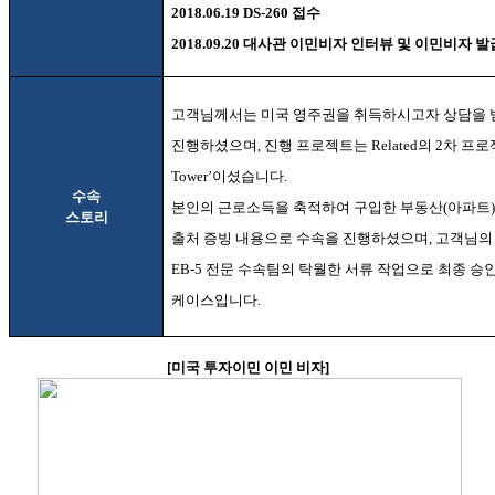
2018.06.19 DS-260
접수
2018.09.20
대사관 이민비자 인터뷰 및 이민비자 발
고객님께서는 미국 영주권을 취득하시고자 상담을 
진행하셨으며
,
진행 프로젝트는
Related
의
2
차 프
Tower’
이셨습니다
.
수속
본인의 근로소득을 축적하여 구입한 부동산
(
아파트
스토리
출처 증빙 내용으로 수속을 진행하셨으며
,
고객님의
EB-5
전문 수속팀의 탁월한 서류 작업으로 최종 승
케이스입니다
.
[
미국 투자이민 이민 비자
]