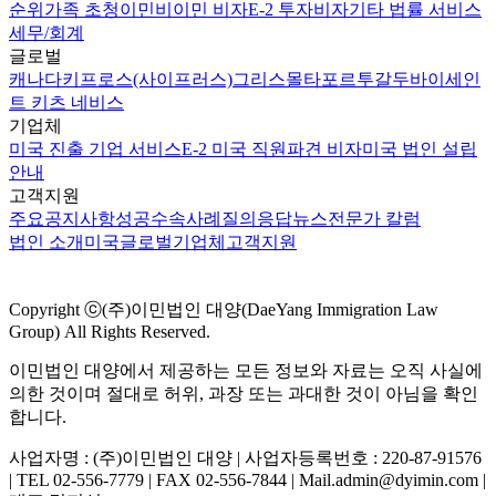
순위
가족 초청이민
비이민 비자
E-2 투자비자
기타 법률 서비스
세무/회계
글로벌
캐나다
키프로스(사이프러스)
그리스
몰타
포르투갈
두바이
세인
트 키츠 네비스
기업체
미국 진출 기업 서비스
E-2 미국 직원파견 비자
미국 법인 설립
안내
고객지원
주요공지사항
성공수속사례
질의응답
뉴스
전문가 칼럼
법인 소개
미국
글로벌
기업체
고객지원
Copyright ⓒ(주)이민법인 대양(DaeYang Immigration Law
Group) All Rights Reserved.
이민법인 대양에서 제공하는 모든 정보와 자료는 오직 사실에
의한 것이며 절대로 허위, 과장 또는 과대한 것이 아님을 확인
합니다.
사업자명 : (주)이민법인 대양 | 사업자등록번호 : 220-87-91576
| TEL 02-556-7779 | FAX 02-556-7844 | Mail.admin@dyimin.com |