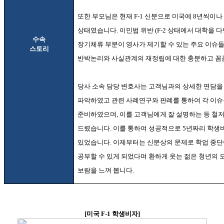
또한 부모님은 현재
F-1
신분으로 미국에
8
년씩이나
상태였습니다
.
이민법 위반
(F-2
상태에서 대학을 다
수속
장기체류 부분이 영사가 제기할 수 있는 주요 이슈
스토리
반박논리와 사실관계의 재정립에 대한 충분하고 꼼
당사 소속 담당 변호사는 고객님과의 상세한 면담을
파악하였고 관련 사례연구와 판례를 통하여 각 이
준비하였으며
,
이를 고객님에게 잘 설명하는 등 철
드렸습니다
.
이를 통하여 성공적으로
5
년짜리 학생
있었습니다
.
이제부터는 신분상의 문제로 학업 중단
공부할 수 있게 되었다며 환하게 웃는 젊은 청년의 
보람을 느껴 봅니다
.
[미국 F-1 학생비자
]