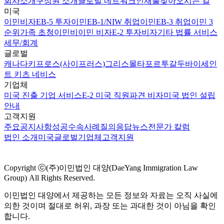
회사소개
구성원 소개
글로벌 네트워크
인재풀
찾아오시는 길
미국
이민비자
EB-5 투자이민
EB-1/NIW 취업이민
EB-3 취업이민 3
순위
가족 초청이민
비이민 비자
E-2 투자비자
기타 법률 서비스
세무/회계
글로벌
캐나다
키프로스(사이프러스)
그리스
몰타
포르투갈
두바이
세인
트 키츠 네비스
기업체
미국 진출 기업 서비스
E-2 미국 직원파견 비자
미국 법인 설립
안내
고객지원
주요공지사항
성공수속사례
질의응답
뉴스
전문가 칼럼
법인 소개
미국
글로벌
기업체
고객지원
Copyright ⓒ(주)이민법인 대양(DaeYang Immigration Law
Group) All Rights Reserved.
이민법인 대양에서 제공하는 모든 정보와 자료는 오직 사실에
의한 것이며 절대로 허위, 과장 또는 과대한 것이 아님을 확인
합니다.