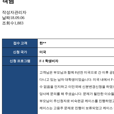
객님
작성자
관리자
날짜
18.09.06
조회수
1,883
접수 고객
한
**
신청 국가
미국
신청 프로그램
F-1
학생비자
고객님은 부모님과 함께
8
년전 미국으로 간 이후 공
다니고 있는 남자 대학생이었습니다
.
미국 내에서
F
수 없음을 인지하고 이민국에 신분변경신청을 하였
당사에 문의를 해 주셨습니다
.
문제가 될만한 이슈들
부모님이 주신청자로 비숙련공 케이스를 진행하였고
케이스는 고용주 문제로 진행이 보류되었고 케이스 