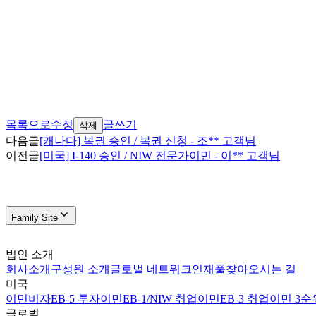
목록으로
수정
글쓰기
삭제
다음글
[캐나다] 복권 승인 / 복권 신청 - 조** 고객님
이전글
[미국] I-140 승인 / NIW 전문가이민 - 이** 고객님
Family Site
법인 소개
회사소개
구성원 소개
글로벌 네트워크
인재풀
찾아오시는 길
미국
이민비자
EB-5 투자이민
EB-1/NIW 취업이민
EB-3 취업이민 3순
글로벌