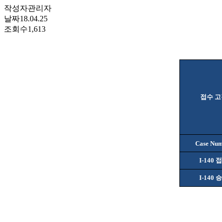
작성자
관리자
날짜
18.04.25
조회수
1,613
접수 고
Case Nu
I-140
접
I-140
승