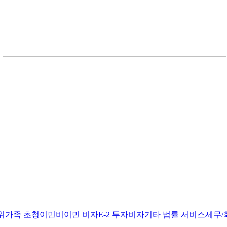
위
가족 초청이민
비이민 비자
E-2 투자비자
기타 법률 서비스
세무/