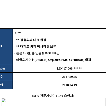
박
**
- **
정형외과 대표 원장
객
- **
대학교 의학 박사학위 보유
-
논문
16
편
,
총 인용횟수
300
여건
-
미국의사면허
(USMLE) Step 2(ECFMG Certificate)
합격
mber
LIN-17-909-*****
수
2017.09.05
인
2018.04.19
[
NIW
전문가이민
I-140
승인서
]