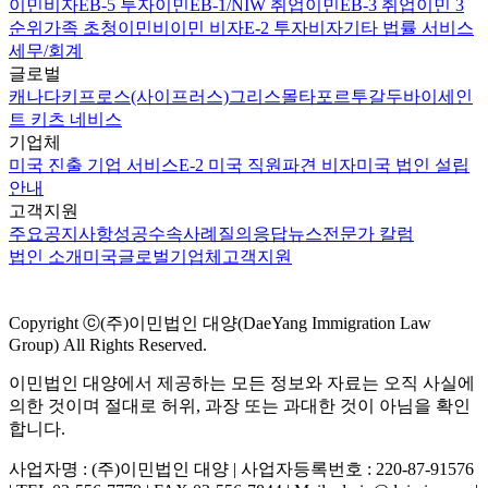
이민비자
EB-5 투자이민
EB-1/NIW 취업이민
EB-3 취업이민 3
순위
가족 초청이민
비이민 비자
E-2 투자비자
기타 법률 서비스
세무/회계
글로벌
캐나다
키프로스(사이프러스)
그리스
몰타
포르투갈
두바이
세인
트 키츠 네비스
기업체
미국 진출 기업 서비스
E-2 미국 직원파견 비자
미국 법인 설립
안내
고객지원
주요공지사항
성공수속사례
질의응답
뉴스
전문가 칼럼
법인 소개
미국
글로벌
기업체
고객지원
Copyright ⓒ(주)이민법인 대양(DaeYang Immigration Law
Group) All Rights Reserved.
이민법인 대양에서 제공하는 모든 정보와 자료는 오직 사실에
의한 것이며 절대로 허위, 과장 또는 과대한 것이 아님을 확인
합니다.
사업자명 : (주)이민법인 대양 | 사업자등록번호 : 220-87-91576