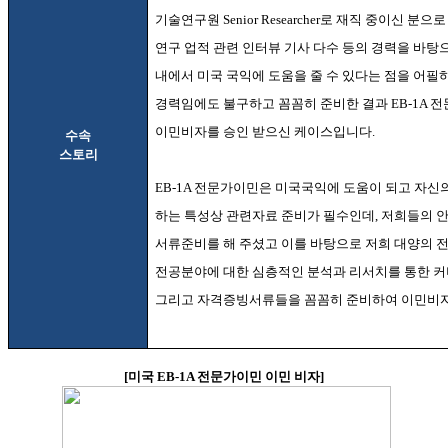
기술연구원
Senior Researcher
로 재직 중이신 분으로
연구 업적 관련 인터뷰 기사 다수 등의 경력을 바탕
내에서 미국 국익에 도움을 줄 수 있다는 점을 어필
경력임에도 불구하고 꼼꼼히 준비한 결과
EB-1A
전
이민비자를 승인 받으신 케이스입니다
.
수속
스토리
EB-1A
전문가이민은 미국국익에 도움이 되고 자신
하는 특성상 관련자료 준비가 필수인데
,
저희들의 안
서류준비를 해 주셨고 이를 바탕으로 저희 대양의
전공분야에 대한 심층적인 분석과 리서치를 통한 커
그리고 자격증빙서류들을 꼼꼼히 준비하여 이민비자
[
미국
EB-1A
전문가이민 이민 비자
]