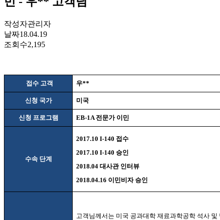
민 - 우** 고객님
작성자
관리자
날짜
18.04.19
조회수
2,195
접수 고객
우
**
신청 국가
미국
신청 프로그램
EB-1A
전문가 이민
2017.10 I-140
접수
2017.10 I-140
승인
수속 단계
2018.04
대사관 인터뷰
2018.04.16
이민비자 승인
고객님께서는 미국 공과대학 재료과학공학 석사 및 