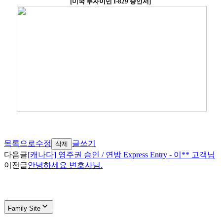
[
미국 투자이민
I-829
승인서
]
목록으로
수정
글쓰기
삭제
다음글
[캐나다] 영주권 승인 / 연방 Express Entry - 이** 고객님
이전글
안녕하세요 변호사님.
Family Site