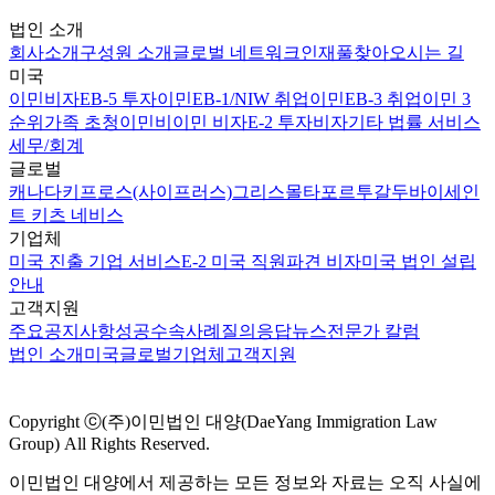
법인 소개
회사소개
구성원 소개
글로벌 네트워크
인재풀
찾아오시는 길
미국
이민비자
EB-5 투자이민
EB-1/NIW 취업이민
EB-3 취업이민 3
순위
가족 초청이민
비이민 비자
E-2 투자비자
기타 법률 서비스
세무/회계
글로벌
캐나다
키프로스(사이프러스)
그리스
몰타
포르투갈
두바이
세인
트 키츠 네비스
기업체
미국 진출 기업 서비스
E-2 미국 직원파견 비자
미국 법인 설립
안내
고객지원
주요공지사항
성공수속사례
질의응답
뉴스
전문가 칼럼
법인 소개
미국
글로벌
기업체
고객지원
Copyright ⓒ(주)이민법인 대양(DaeYang Immigration Law
Group) All Rights Reserved.
이민법인 대양에서 제공하는 모든 정보와 자료는 오직 사실에