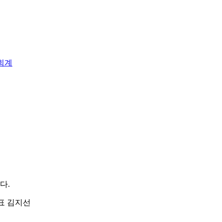
회계
다.
| 대표 김지선