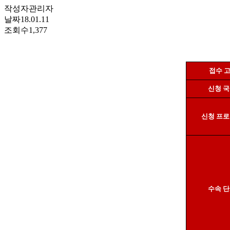
작성자
관리자
날짜
18.01.11
조회수
1,377
접수 
신청 
신청 프
수속 