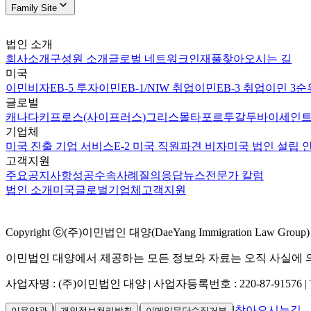
Family Site
법인 소개
회사소개
구성원 소개
글로벌 네트워크
인재풀
찾아오시는 길
미국
이민비자
EB-5 투자이민
EB-1/NIW 취업이민
EB-3 취업이민 3순
글로벌
캐나다
키프로스(사이프러스)
그리스
몰타
포르투갈
두바이
세인트
기업체
미국 진출 기업 서비스
E-2 미국 직원파견 비자
미국 법인 설립 
고객지원
주요공지사항
성공수속사례
질의응답
뉴스
전문가 칼럼
법인 소개
미국
글로벌
기업체
고객지원
Copyright ⓒ(주)이민법인 대양(DaeYang Immigration Law Group) Al
이민법인 대양에서 제공하는 모든 정보와 자료는 오직 사실에 의
사업자명 : (주)이민법인 대양 | 사업자등록번호 : 220-87-91576 | TEL 02
|
|
|
찾아오시는길
이용약관
개인정보처리방침
이메일무단수집거부