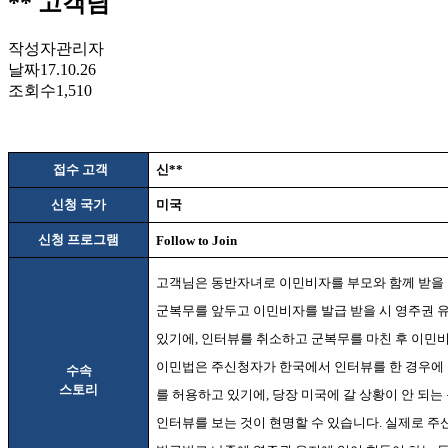
** 고객님
작성자
관리자
날짜
17.10.26
조회수
1,510
접수 고객
신
**
신청 국가
미국
신청 프로그램
Follow to Join
고객님은 동반자녀로 이민비자를 부모와 함께 받을
군복무를 앞두고 이민비자를 발급 받을 시 영주권 유
있기에
,
인터뷰를 취소하고 군복무를 마친 후 이민
이민법은 주신청자가 한국에서 인터뷰를 한 경우에
수속
스토리
를 허용하고 있기에
,
당장 미국에 갈 상황이 안 되
인터뷰를 보는 것이 현명할 수 있습니다
.
실제로 주