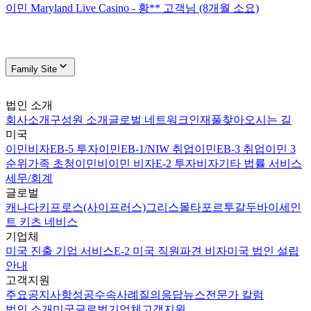
이민 Maryland Live Casino - 황** 고객님 (8개월 소요)
Family Site
법인 소개
회사소개
구성원 소개
글로벌 네트워크
인재풀
찾아오시는 길
미국
이민비자
EB-5 투자이민
EB-1/NIW 취업이민
EB-3 취업이민 3
순위
가족 초청이민
비이민 비자
E-2 투자비자
기타 법률 서비스
세무/회계
글로벌
캐나다
키프로스(사이프러스)
그리스
몰타
포르투갈
두바이
세인
트 키츠 네비스
기업체
미국 진출 기업 서비스
E-2 미국 직원파견 비자
미국 법인 설립
안내
고객지원
주요공지사항
성공수속사례
질의응답
뉴스
전문가 칼럼
법인 소개
미국
글로벌
기업체
고객지원