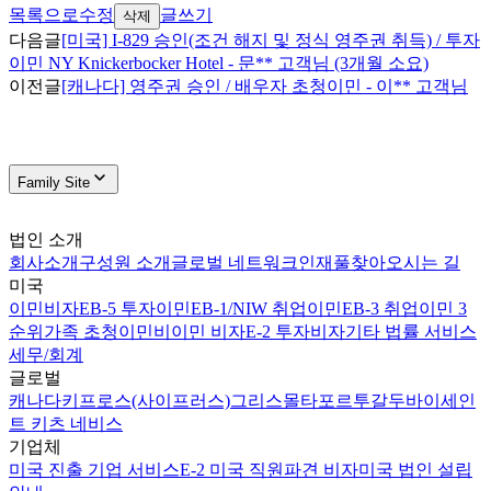
목록으로
수정
글쓰기
삭제
다음글
[미국] I-829 승인(조건 해지 및 정식 영주권 취득) / 투자
이민 NY Knickerbocker Hotel - 문** 고객님 (3개월 소요)
이전글
[캐나다] 영주권 승인 / 배우자 초청이민 - 이** 고객님
Family Site
법인 소개
회사소개
구성원 소개
글로벌 네트워크
인재풀
찾아오시는 길
미국
이민비자
EB-5 투자이민
EB-1/NIW 취업이민
EB-3 취업이민 3
순위
가족 초청이민
비이민 비자
E-2 투자비자
기타 법률 서비스
세무/회계
글로벌
캐나다
키프로스(사이프러스)
그리스
몰타
포르투갈
두바이
세인
트 키츠 네비스
기업체
미국 진출 기업 서비스
E-2 미국 직원파견 비자
미국 법인 설립