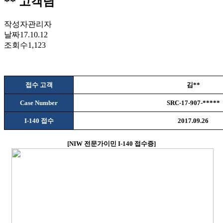
** 고객님
작성자
관리자
날짜
17.10.12
조회수
1,123
접수 고객
김
**
Case Number
SRC-17-907-*****
I-140
접수
2017.09.26
[
NIW
전문가이민
I-140
접수증
]