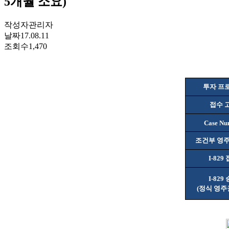
5개월 소요)
작성자
관리자
날짜
17.08.11
조회수
1,470
투자 프
접수 
Case Nu
조건부 영주
I-829
I-829
(
정식 영주