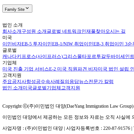
Family Site
법인 소개
회사소개
구성원 소개
글로벌 네트워크
인재풀
찾아오시는 길
미국
이민비자
EB-5 투자이민
EB-1/NIW 취업이민
EB-3 취업이민 3순
글로벌
캐나다
키프로스(사이프러스)
그리스
몰타
포르투갈
두바이
세인트
기업체
미국 진출 기업 서비스
E-2 미국 직원파견 비자
미국 법인 설립 
고객지원
주요공지사항
성공수속사례
질의응답
뉴스
전문가 칼럼
법인 소개
미국
글로벌
기업체
고객지원
Copyright ⓒ(주)이민법인 대양(DaeYang Immigration Law Group) Al
이민법인 대양에서 제공하는 모든 정보와 자료는 오직 사실에 의
사업자명 : (주)이민법인 대양 | 사업자등록번호 : 220-87-91576 | TEL 02