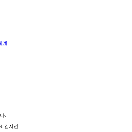
회계
다.
| 대표 김지선