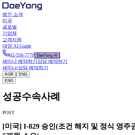
법인 소개
미국
글로벌
기업체
고객지원
대양 AI Guide
02-556-7779
DaeYang AI
세미나 예약하기
상담 예약하기
세미나/상담 예약하기
|
KOR
ENG
ENG
성공수속사례
POST
[미국] I-829 승인(조건 해지 및 정식 영주권 