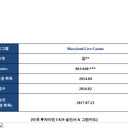
로그램
Maryland Live Casino
고객
김
**
mber
063-640-***
권 취득
2014.04
접수
2016.02
승인
2017.07.23
권 취득
)
[
미국 투자이민
I-829
승인서
&
그린카드
]