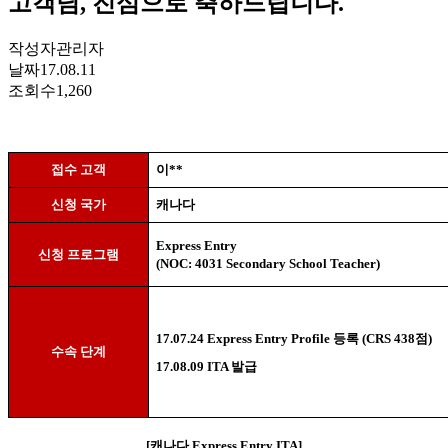
고객님, 진심으로 축하드립니다.
작성자
관리자
날짜
17.08.11
조회수
1,260
접수 고객
이
**
신청 국가
캐나다
Express Entry
신청 프로그램
(NOC: 4031 Secondary School Teacher)
17.07.24 Express Entry Profile
등록
(CRS 438
점
)
수속 단계
17.08.09 ITA
발급
[
캐나다
Express Entry ITA]