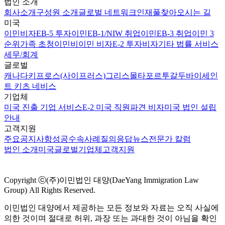
법인 소개
회사소개
구성원 소개
글로벌 네트워크
인재풀
찾아오시는 길
미국
이민비자
EB-5 투자이민
EB-1/NIW 취업이민
EB-3 취업이민 3
순위
가족 초청이민
비이민 비자
E-2 투자비자
기타 법률 서비스
세무/회계
글로벌
캐나다
키프로스(사이프러스)
그리스
몰타
포르투갈
두바이
세인
트 키츠 네비스
기업체
미국 진출 기업 서비스
E-2 미국 직원파견 비자
미국 법인 설립
안내
고객지원
주요공지사항
성공수속사례
질의응답
뉴스
전문가 칼럼
법인 소개
미국
글로벌
기업체
고객지원
Copyright ⓒ(주)이민법인 대양(DaeYang Immigration Law
Group) All Rights Reserved.
이민법인 대양에서 제공하는 모든 정보와 자료는 오직 사실에
의한 것이며 절대로 허위, 과장 또는 과대한 것이 아님을 확인