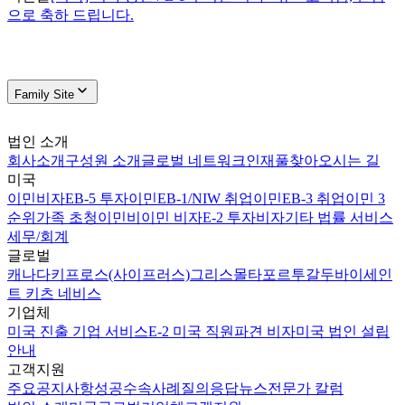
으로 축하 드립니다.
Family Site
법인 소개
회사소개
구성원 소개
글로벌 네트워크
인재풀
찾아오시는 길
미국
이민비자
EB-5 투자이민
EB-1/NIW 취업이민
EB-3 취업이민 3
순위
가족 초청이민
비이민 비자
E-2 투자비자
기타 법률 서비스
세무/회계
글로벌
캐나다
키프로스(사이프러스)
그리스
몰타
포르투갈
두바이
세인
트 키츠 네비스
기업체
미국 진출 기업 서비스
E-2 미국 직원파견 비자
미국 법인 설립
안내
고객지원
주요공지사항
성공수속사례
질의응답
뉴스
전문가 칼럼