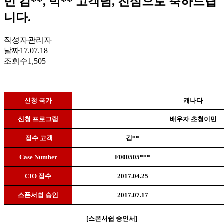
민 김**, 박** 고객님, 진심으로 축하드립
니다.
작성자
관리자
날짜
17.07.18
조회수
1,505
신청 국가
캐나다
신청 프로그램
배우자 초청이민
접수 고객
김
**
Case Number
F000505***
CIO
접수
2017.04.25
스폰서쉽 승인
2017.07.17
[
스폰서쉽 승인서
]